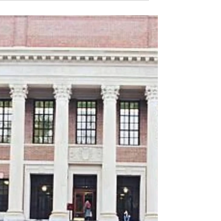
الذاكرة الجماعية من تقديرٍ للعلم والعلماء. فالعالِم، ف
جوهره، ليس منتج معرفةٍ فحسب، بل صانعُ معنى،
ومهندسُ مستقبل. ومن هنا، تتفاوت الأمم لا في عدد
علمائها فقط، بل في قدرتها على صون إرثهم وترسيخه
في الوعي العام. في أوروبا وأمريكا، لا يُترك العالِم طيَ
النسيان. هناك منظومة متكاملة تجعل من العلم جزءًا
من الهوية الوطنية. في فرنسا، لا يُختصر تكريم العلماء
في نصبٍ تذكاري