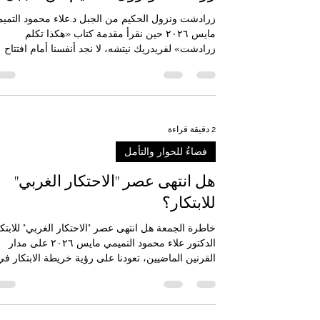
زرادشت ونزول الحكيم من الجبل
زرادشت ونزول الحكيم من الجبل د.علاء محمود التمي
مايس ٢٠٢٦ حين نقرأ مقدمة كتاب «هكذا تكلم
زرادشت» لفريدريك نيتشه، لا نجد أنفسنا أمام افتتاح
عادي لكتاب فلسفي، بل أمام مشهد رمزي كثيف: رج
بلغ الثلاثين، غادر بيته وبحيرته وصعد إلى الجبل، فعاش
عشر سنوات في العزلة، يراكم الحكمة كما تجمع النحل
العسل. لكنه، بعد امتلاء روحه، شعر أن الحكمة إذا بق
حبيسة الجبل تحولت إلى عبء، وأن المعرفة لا تكتمل إ
2 دقيقة قراءة
حين تنزل إلى الناس. من هنا يبدأ زرادشت رحلته: لا
فضاءٌ للحوار والتأمل
صعوداً إلى السماء، بل نزولاً إلى الأ
هل انتهى عصر "الاحتكار الغربي"
للابتكار؟
خاطرة الجمعة هل انتهى عصر "الاحتكار الغربي" للابتكا
الدكتور علاء محمود التميمي مايس ٢٠٢٦ على مدار
القرنين الماضيين، تعودنا على رؤية خريطة الابتكار في
العالم تبدأ من لندن وتنتهي في سان فرانسيسكو.
المحرك البخاري، التلغراف، الإنترنت، وصولاً إلى هواتف