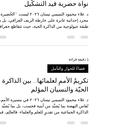
هناك، لم يكن العلم ترفًا فكريًا، بل جزءًا من بناء الدول
فضاءٌ للحوار والتأمل
والمجتمع والمدينة. فالمدينة ا
الخُضيرة: من الجغرافيا الريفية إلى
نواة حضرية قيد التشكّيل
د. علاء محمود التميمي نيسان ٢٠٢٦ ليست **الخُضير
مجرد إحداثية عابرة على خارطة الريف العراقي، بل 
طبقة جيولوجية من الذاكرة الحية، حيث تتقاطع جغرافي
المكان بعراقة التاريخ، وتلتقي وشائج القبيلة بممرات
التنوير. تمتد هذه المساحة كقلبٍ نابض بين "بلد" شمالاً
و"الدجيل" غرباً، وتماسّ حدود "الخالص" جنوباً؛ لتشكل
واسطة العقد في سهلٍ رسوبيٍّ صاغه دجلة بعناية،
وأحياه "نهر الإسحاقي" الذي أعاد هندسة الحياة في هذه
3 دقيقة قراءة
الأرض، محولاً تربتها إلى أيقونة للخصب والارتقاء. دلالة
فضاءٌ للحوار والتأمل
الاسم: فلسفة الاخض
تكريمُ الأممِ لعلمائها… بين الذاكرة
الحيّة والنسيان المؤلم
د. علاء محمود التميمي نيسان ٢٠٢٦ في مسيرة الأ
تُقاس النهضة بما يُشيَّد من أبنية فحسب، بل بما يُشيَّد