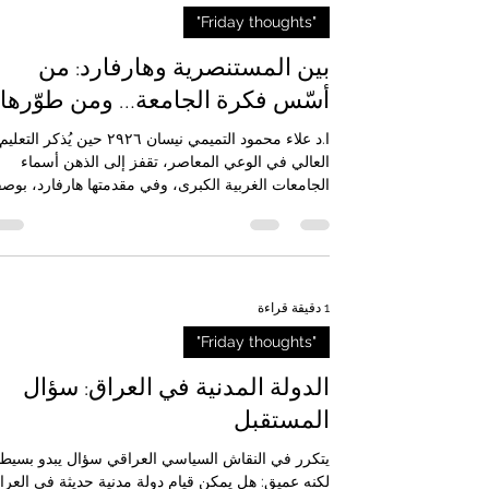
3 دقيقة قراءة
"Friday thoughts"
بين المستنصرية وهارفارد: من
أسّس فكرة الجامعة… ومن طوّرها
ا.د علاء محمود التميمي نيسان ٢٩٢٦ حين يُذكر التعليم
العالي في الوعي المعاصر، تقفز إلى الذهن أسماء
الجامعات الغربية الكبرى، وفي مقدمتها هارفارد، بوصف
رمزًا للمعرفة الحديثة، والبحث العلمي، والنخبة
الأكاديمية. غير أن هذا التصور، على وجاهته في جانب
منه، يبقى ناقصًا إذا أغفل سؤالًا أكثر عمقًا: هل الجامع
الحديثة اختراع غربي خالص، أم أن جذورها الحضارية
أقدم وأوسع من ذلك؟ هنا تبرز المدرسة المستنصرية 
1 دقيقة قراءة
بغداد، لا باعتبارها أثرًا معماريًا أو صفحة من التاريخ
"Friday thoughts"
العباسي فحسب، بل باعتباره