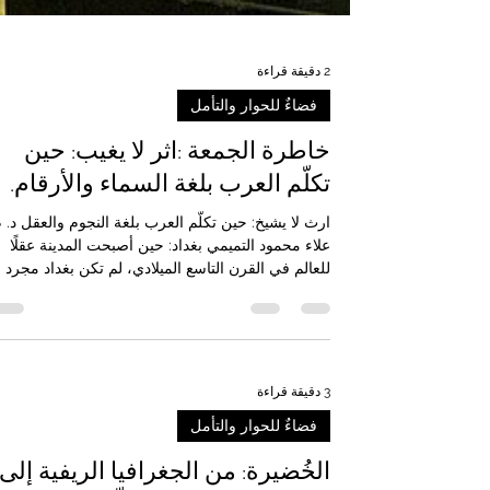
2 دقيقة قراءة
فضاءٌ للحوار والتأمل
خاطرة الجمعة :اثر لا يغيب: حين
تكلّم العرب بلغة السماء والأرقام.
ارث لا يشيخ: حين تكلّم العرب بلغة النجوم والعقل د. م
علاء محمود التميمي بغداد: حين أصبحت المدينة عقلًا
للعالم في القرن التاسع الميلادي، لم تكن بغداد مجرد
عاصمة لإمبراطورية مترامية الأطراف، بل كانت أعظم
ورشةٍ معرفية عرفها العالم آنذاك. داخل بيت الحكمة،
حيث اختلطت اللغات والثقافات والأديان، اجتمع
المترجمون والفلاسفة والرياضيون والفلكيون لصياغة
مشروع إنساني نادر: تحويل المعرفة إلى قوة حضارية.
3 دقيقة قراءة