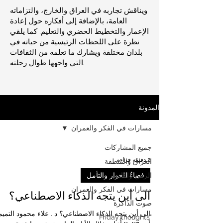
ويناقش تجاربه في العراق والخارج، والتزاماته
العامة، بالإضافة إلى أفكاره حول إعادة
الإعمار والتخطيط الحضري والتعليم. كما يلقي
نظرة على اللحظات الرئيسية من حياته في
بلدان مختلفة ويشارك ما تعلمه من الثقافات
التي واجهها طوال رحلته.
المدونة
مسارات في الفكر والعمران
جميع المشاركات
2 دقيقة قراءة
العراق والمنطقة
الزمن والناس
فضاءٌ للحوار والتأمل
مسارات في الفكر والعمران
الى أين يتجه الذكاء الاصطناعي؟
صوت الذاكرة
الى أين يتجه الذكاء الاصطناعي؟ د . علاء محمود التمي
"Friday thoughts"