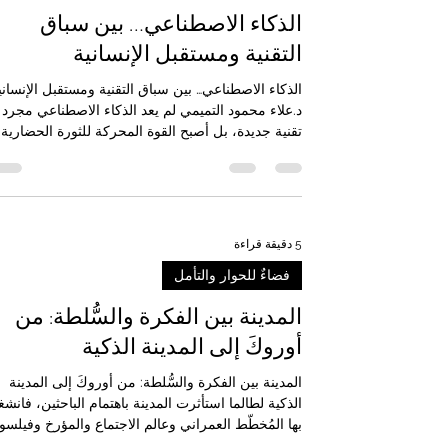
طبيعي
الذكاء الاصطناعي… بين سباق
التقنية ومستقبل الإنسانية
الذكاء الاصطناعي… بين سباق التقنية ومستقبل الإنساني
د.علاء محمود التميمي لم يعد الذكاء الاصطناعي مجرد
تقنية جديدة، بل أصبح القوة المحركة للثورة الحضارية
الرابعة، تماماً كما غيّر المحرك البخاري الصناعة،
والكهرباء أنماط الحياة، والإنترنت وسائل التواصل
والمعرفة. واليوم يقف العالم أمام تحول قد يكون الأع
في تاريخ البشرية، لأن الذكاء الاصطناعي لا يساعد
الإنسان فحسب، بل بدأ يشاركه في التفكير واتخاذ القر
5 دقيقة قراءة
والإبداع. ولذلك لم يعد السؤال: هل سيغيّر الذكاء
فضاءٌ للحوار والتأمل
الاصطناعي العالم؟ بل أصبح:
المدينة بين الفكرة والسُّلطة: من
أوروكَ إلى المدينة الذكية
المدينة بين الفكرة والسُّلطة: من أوروكَ إلى المدينة
الذكية لطالما استأثرت المدينة باهتمام الباحثين، فانش
بها المُخطّط العمراني وعالم الاجتماع والمؤرخ وفيلس
السياسة. غير أنني لم أعثر على عملٍ عربيٍّ يضمُّ هذه