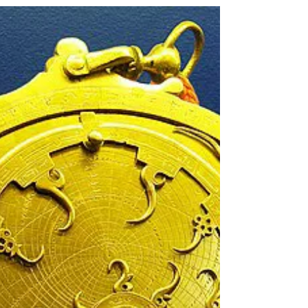
الذكية؛ كلها كانت تحمل ختم "صنع في الغرب". وبسبب
هذا التاريخ الطويل، أصبحنا نعتقد أن التفوق الغربي هو
القاعدة الثابتة للعالم، لكن الحقيقة التي تكشفها الأرقا
اليوم تقول عكس ذلك تماماً: نحن لا نعيش "صعود" آسيا
والشرق بل نعيش "عود