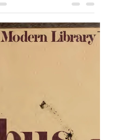
الخيوط في نسيجٍ واحد، وينظر إلى المدينة بوصفها ثمرة
تفاعلٍ سرمديٍّ بين الحُلْم والسلطة؛ بين رغبة الإنسان
في بناء فضاءٍ للعيش المشترك، وسعي السلطة إلى
التنظيم والتوجيه والضبط. من هذه الثغرة، تولّدت فكرة
هذا الكتاب الذي أتقصّى فيه أثر هذه العلاقة، بدءًا من
أوروك، أقدم