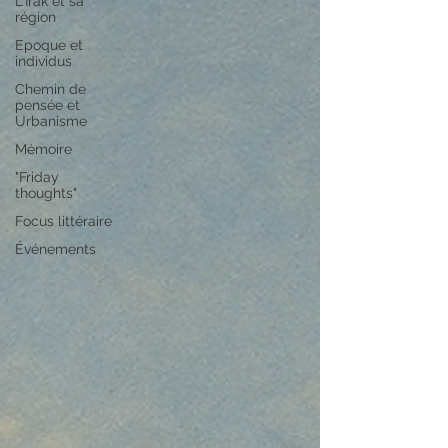
L'Irak et sa
région
Epoque et
individus
Chemin de
pensée et
Urbanisme
Mémoire
"Friday
thoughts"
Focus littéraire
Événements