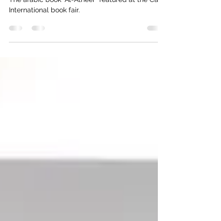
Foire internationale du livre du
Caire, Égypte 2023
The arabic book "Al-Atheer" featured at the Cairo
International book fair.