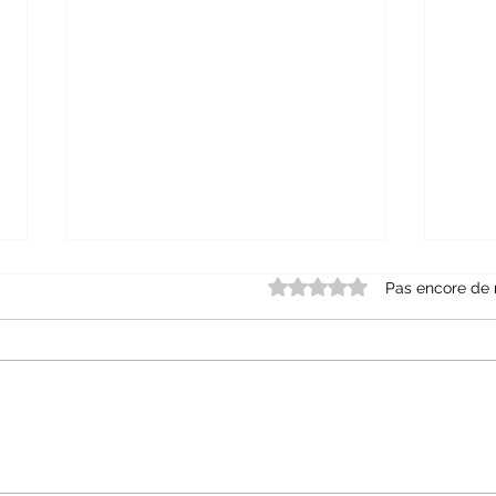
Noté 0 étoile sur 5.
Pas encore de 
La li
Carte babylonienne du monde