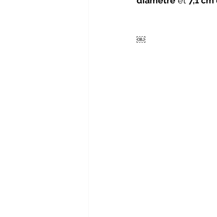
diamètre
 et 
7,1 cm
￼