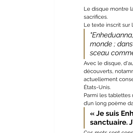
Le disque montre l
sacrifices.
Le texte inscrit su
"Enheduanna, 
monde ; dans 
sceau comme 
Avec le disque, d'a
découverts, notamme
actuellement conse
États-Unis.
Parmi les tablettes
d’un long poème dan
« Je suis En
sanctuaire. J
Ces mots sont con