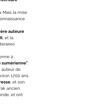
u
. Mais la mise 
connaissance 
ère auteure 
it
, et la 
téraires 
ienne à 
re sumérienne"
. 
, auteur de 
nviron 1700 ans.
resse
, et son 
Irak ancien. 
nde, et ont 