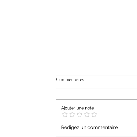
Commentaires
Ajouter une note
« Un esprit fermé ne construit pas
Rédigez un commentaire...
une nation : un appel à l'ouverture