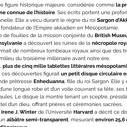
ne figure historique majeure, considérée comme 
la p
ne connue de l’histoire
. Ses écrits portent une prof
nelle. Elle a vécu durant le règne du roi 
Sargon d’Ak
), fondateur de l’Empire akkadien en Mésopotamie.
e de fouilles de la mission conjointe du 
British Mus
nsylvanie
 a découvert les ruines de la 
nécropole roya
ermait de nombreux tombeaux royaux ainsi que des tr
milieu du troisième millénaire avant notre ère.
, 
plus de cinq mille tablettes littéraires mésopota
 ces découvertes figurait 
un petit disque circulaire 
nde prêtresse 
Enheduanna
, fille du roi Sargon. Elle y 
’une longue robe et d’un voile couvrant sa tête, ses 
ules. Le disque la montre tenant un sceptre, présidan
utel d’un dieu, offrant prières et cérémonies sacrées.
 
Irene J. Winter
 de l’Université 
Harvard
 a décrit ce 
un 
albâtre semi-transparent
, mesurant 
environ 25,6