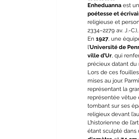
Enheduanna
 est u
poétesse et écrivai
religieuse et person
2334–2279 av. J.-C.
En 
1927
, une équip
l’
Université de Pen
ville d’Ur
, qui renf
précieux datant du 
Lors de ces fouilles
mises au jour. Parmi
représentant la gra
représentée vêtue d
tombant sur ses épa
religieux devant l’a
L’historienne de l’art
étant sculpté dans 