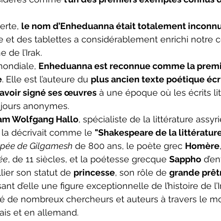
rte, 
le nom d’Enheduanna était totalement inconn
e et des tablettes a considérablement enrichi notre 
e de l’Irak.
mondiale, 
Enheduanna est reconnue comme la premi
e
. Elle est l’auteure du 
plus ancien texte poétique écr
avoir signé ses œuvres
 à une époque où les écrits lit
ujours anonymes.
am Wolfgang Hallo
, spécialiste de la littérature assyr
, la décrivait comme le 
"Shakespeare de la littératu
pée de Gilgamesh
 de 800 ans, le poète grec 
Homère
ée
, de 11 siècles, et la poétesse grecque 
Sappho
 d’e
ier son statut de 
princesse
, son rôle de 
grande prêt
isant d’elle une figure exceptionnelle de l’histoire de l’
iré de nombreux chercheurs et auteurs à travers le mo
lais et en allemand.