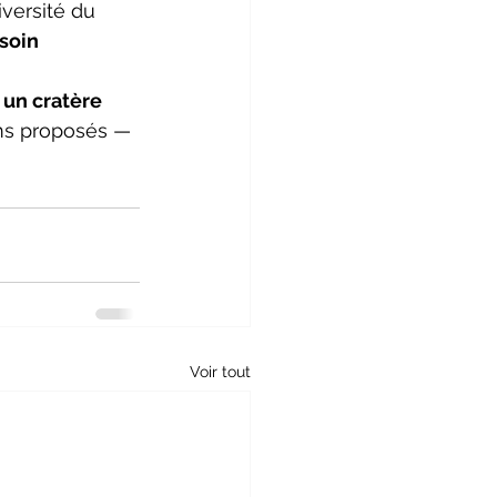
iversité du 
soin 
 
un cratère 
ms proposés — 
Voir tout