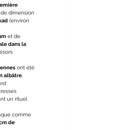
remière 
onde dimension 
kad
 (environ 
eum
 et de 
le dans la 
ésors 
miennes
 ont été 
en albâtre
, 
est 
tresses 
t un rituel 
disque comme 
 cm de 