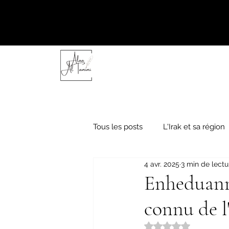
Tous les posts
L'Irak et sa région
4 avr. 2025
3 min de lectu
"Friday thoughts"
Focus litté
Enheduanna
connu de l
Noté NaN étoiles s