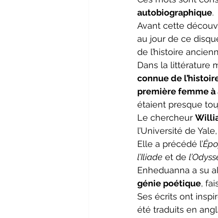
autobiographique
.
Avant cette découve
au jour de ce disqu
de l’histoire ancienn
Dans la littérature 
connue de l’histoir
première femme à 
étaient presque to
Le chercheur 
Willi
l’Université de Yale
Elle a précédé l’
Épo
l’Iliade
 et de 
l’Odyss
Enheduanna a su all
génie poétique
, fa
Ses écrits ont insp
été traduits en ang