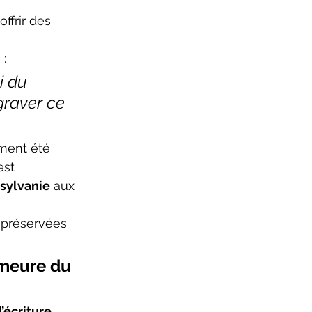
ffrir des 
 :
i du 
graver ce 
ement été 
est 
nsylvanie
 aux 
s préservées 
emeure du 
écriture 