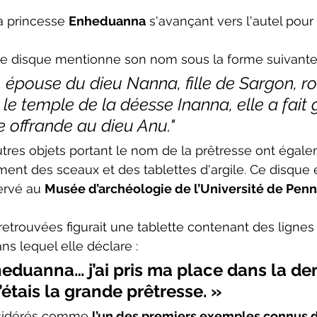
a princesse 
Enheduanna
 s'avançant vers l'autel pour o
r le disque mentionne son nom sous la forme suivante
épouse du dieu Nanna, fille de Sargon, ro
le temple de la déesse Inanna, elle a fait 
offrande au dieu Anu."
utres objets portant le nom de la prêtresse ont égal
nt des sceaux et des tablettes d'argile. Ce disque 
rvé au 
Musée d’archéologie de l’Université de Pen
 retrouvées figurait une tablette contenant des ligne
s lequel elle déclare :
heduanna… j’ai pris ma place dans la d
’étais la grande prêtresse. »
sidérés comme 
l’un des premiers exemples connus d’