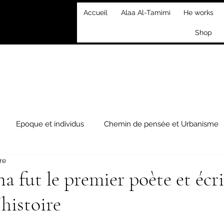
Accueil
Alaa Al-Tamimi
He works
Shop
Epoque et individus
Chemin de pensée et Urbanisme
re
raire
Événements
 fut le premier poète et écr
'histoire
ur 5.