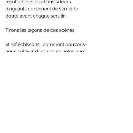
résultats des élections si leurs 
dirigeants continuent de semer le 
doute avant chaque scrutin.
Tirons les leçons de ces scènes
et réfléchissons : comment pouvons-
nous cultiver dans nos sociétés une 
culture de la reconnaissance de 
l'autre ? Comment pouvons-nous 
faire des élections une occasion de 
construire des ponts, et non de 
creuser des tranchées ?
"Friday thoughts"