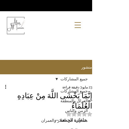
منشور
جميع المشاركات
23 مايو
3 دقيقة قراءة
جميع المشاركات
إِنَّمَا يَخْشَى اللَّهَ مِنْ عِبَادِهِ
العراق والمنطقة
الْعُلَمَاءُ
الزمن والناس
تم التقييم بـ ليس رقمًا من أصل 5 نجوم.
خاطرة الجمعة —
مسارات في الفكر والعمران