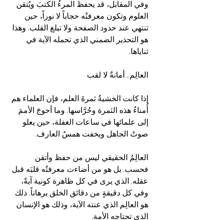
وفي المقابل، قد يحفظ المرءُ الكتبَ ويُتقن 
العلوم وتكون معرفتُه حجاباً لا نوراً، حين 
تنتهي عند حدود الصفحة ولا تبلغ القلب. وهذا 
هو التحذير الضمني الذي تحمله الآية في 
ثناياها.
العالِم.. أمانةٌ لا لقب
إذا كانت الخشيةُ ثمرةَ العلم، فإن العلماء هم 
أُمناءُ هذه الثمرة وحُرَّاسها. وما أحوجَ الأممَ 
إلى علمائها في ساعات الغفلة، حين يعلو 
صوتُ الجاهل ويخفت همسُ العارف.
العالِمُ الحقيقي ليس من حفظ وأتقن 
فحسب. بل هو من أضاءت معرفتُه قلبَه قبل 
عقله. الذي يرى في كل ظاهرة كونية آيةً، 
وفي كل دقيقةٍ من دقائق الخلق برهاناً. ذلك 
هو العالِم الذي عنته الآية، وذلك هو الإنسان 
الذي تحتاجه الأمة.