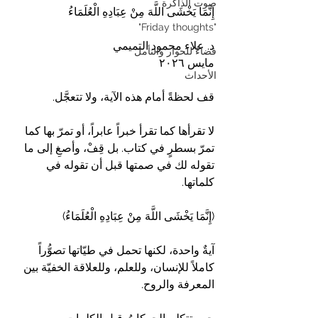
صوت الذاكرة
إِنَّمَا يَخْشَى اللَّهَ مِنْ عِبَادِهِ الْعُلَمَاءُ
"Friday thoughts"
د. علاء محمود التميمي 
فضاءٌ للحوار والتأمل
مايس ٢٠٢٦
الأحداث
قف لحظةً أمام هذه الآية، ولا تتعجَّل.
لا تقرأها كما تقرأ خبراً عابراً، أو تمرّ بها كما 
تمرّ بسطرٍ في كتاب. بل قِفْ، وأصغِ إلى ما 
تقوله لك في صمتها قبل أن تقوله في 
كلماتها.
(إِنَّمَا يَخْشَى اللَّهَ مِنْ عِبَادِهِ الْعُلَمَاءُ)
آيةٌ واحدة، لكنها تحمل في طيّاتها تصوُّراً 
كاملاً للإنسان، وللعلم، وللعلاقة الخفيّة بين 
المعرفة والروح.