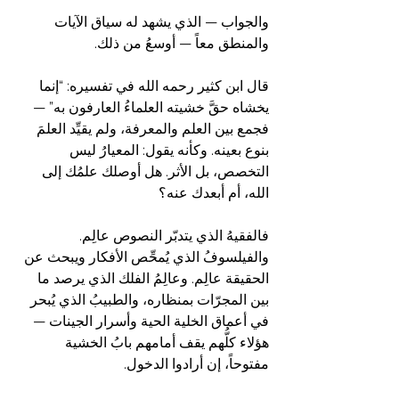
والجواب — الذي يشهد له سياق الآيات 
والمنطق معاً — أوسعُ من ذلك.
قال ابن كثير رحمه الله في تفسيره: “إنما 
يخشاه حقَّ خشيته العلماءُ العارفون به” — 
فجمع بين العلم والمعرفة، ولم يقيِّد العلمَ 
بنوع بعينه. وكأنه يقول: المعيارُ ليس 
التخصص، بل الأثر. هل أوصلك علمُك إلى 
الله، أم أبعدك عنه؟
فالفقيهُ الذي يتدبّر النصوص عالِم. 
والفيلسوفُ الذي يُمحِّص الأفكار ويبحث عن 
الحقيقة عالِم. وعالِمُ الفلك الذي يرصد ما 
بين المجرّات بمنظاره، والطبيبُ الذي يُبحر 
في أعماق الخلية الحية وأسرار الجينات — 
هؤلاء كلُّهم يقف أمامهم بابُ الخشية 
مفتوحاً، إن أرادوا الدخول.