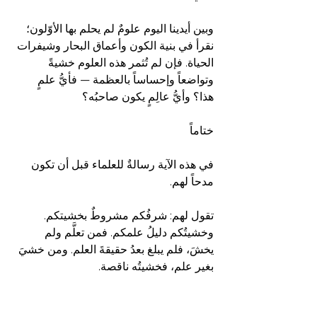
وبين أيدينا اليوم علومٌ لم يحلم بها الأوّلون؛ 
نقرأ في بنية الكون وأعماق البحار وشيفرات 
الحياة. فإن لم تُثمر هذه العلوم خشيةً 
وتواضعاً وإحساساً بالعظمة — فأيُّ علمٍ 
هذا؟ وأيُّ عالِمٍ يكون صاحبُه؟
ختاماً
في هذه الآية رسالةٌ للعلماء قبل أن تكون 
مدحاً لهم.
تقول لهم: شرفُكم مشروطٌ بخشيتكم. 
وخشيتُكم دليلُ علمكم. فمن تعلَّم ولم 
يخشَ، فلم يبلغ بعدُ حقيقةَ العلم. ومن خشيَ 
بغير علم، فخشيتُه ناقصة.
والمقياسُ في النهاية ليس الشهادات، ولا 