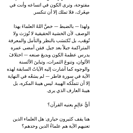
مفتوحة، وترى الكون في اتساعه وأنت في 
صِغَرك، فلا تملك إلا أن تنكسر.
ولهذا — بالضبط — خصَّ اللهُ العلماءَ بهذا 
الوصف. لأن الخشية الحقيقية لا تُورَث ولا 
تُوهَب، بل تُكتسَب بالنظر والتأمل والمعرفة 
المتراكمة جيلاً بعد جيل. فمَن أمضى عمره 
يدرس عظمةَ الكون وبديعَ صنعه — اختلافَ 
الألوان، وتنوعَ الثمرات، وتباينَ الألسنة 
والوجوه كما أشارت إليه الآياتُ السابقة لهذه 
الآية في سورة فاطر — لم يسَعْه في النهاية 
إلا أن تتملَّكه الهيبة. ليس هيبةَ المكره، بل 
هيبةَ العارف الذي يرى.
أيُّ عالِمٍ يعنيه القرآن؟
هنا يقف كثيرون حيارى: هل العلماء الذين 
تعنيهم الآية هم علماءُ الدين وحدهم؟