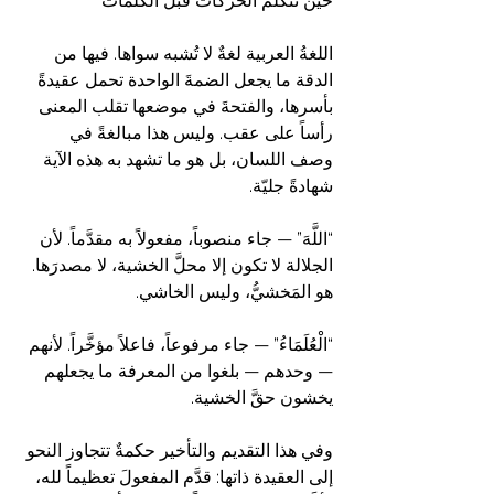
حين تتكلم الحركاتُ قبل الكلمات
اللغةُ العربية لغةٌ لا تُشبه سواها. فيها من 
الدقة ما يجعل الضمةَ الواحدة تحمل عقيدةً 
بأسرها، والفتحةَ في موضعها تقلب المعنى 
رأساً على عقب. وليس هذا مبالغةً في 
وصف اللسان، بل هو ما تشهد به هذه الآية 
شهادةً جليّة.
“اللَّهَ” — جاء منصوباً، مفعولاً به مقدَّماً. لأن 
الجلالة لا تكون إلا محلَّ الخشية، لا مصدرَها. 
هو المَخشيُّ، وليس الخاشي.
“الْعُلَمَاءُ” — جاء مرفوعاً، فاعلاً مؤخَّراً. لأنهم 
— وحدهم — بلغوا من المعرفة ما يجعلهم 
يخشون حقَّ الخشية.
وفي هذا التقديم والتأخير حكمةٌ تتجاوز النحو 
إلى العقيدة ذاتها: قدَّم المفعولَ تعظيماً لله، 