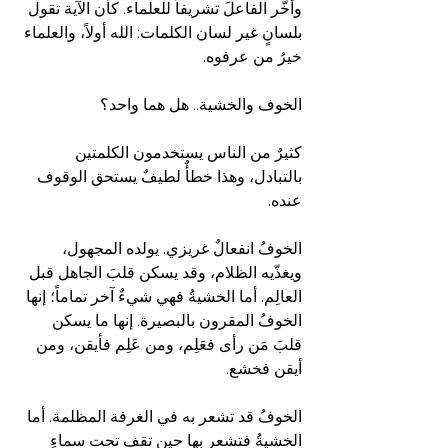
وأخَّر الفاعلَ تشريفاً للعلماء. كأن الآية تقول 
بلسانٍ غير لسان الكلمات: الله أولاً، والعلماء 
خيرُ من عرفوه.
الخوف والخشية.. هل هما واحد؟
كثيرٌ من الناس يستخدمون الكلمتين 
بالتبادل، وهذا خطأٌ لطيفٌ يستحق الوقوف 
عنده.
الخوفُ انفعالٌ غريزي. يولده المجهول، 
ويغذّيه الظلام، وقد يسكن قلبَ الجاهل قبل 
العالِم. أما الخشيةُ فهي شيءٌ آخر تماماً؛ إنها 
الخوفُ المقرون بالبصيرة. إنها ما يسكن 
قلبَ مَن رأى فعَلِم، ومن عَلِم فأيقن، ومن 
أيقن فخشع.
الخوفُ قد تشعر به في الغرفة المظلمة. أما 
الخشيةُ فتشعر بها حين تقف تحت سماءٍ 