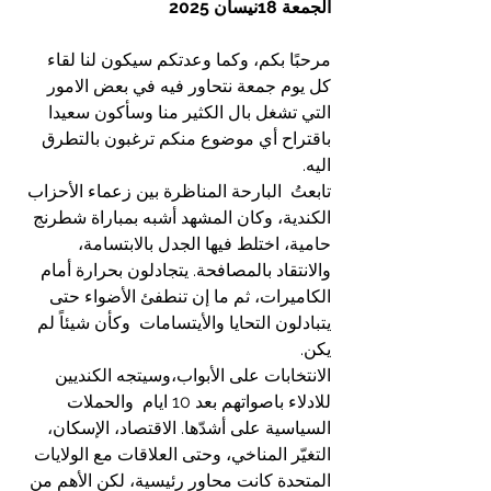
الجمعة 18نيسان 2025
مرحبًا بكم، وكما وعدتكم سيكون لنا لقاء 
كل يوم جمعة نتحاور فيه في بعض الامور 
التي تشغل بال الكثير منا وسأكون سعيدا 
باقتراح أي موضوع منكم ترغبون بالتطرق 
اليه.
تابعتُ  البارحة المناظرة بين زعماء الأحزاب 
الكندية، وكان المشهد أشبه بمباراة شطرنج 
حامية، اختلط فيها الجدل بالابتسامة، 
والانتقاد بالمصافحة. يتجادلون بحرارة أمام 
الكاميرات، ثم ما إن تنطفئ الأضواء حتى 
يتبادلون التحايا والأيتسامات  وكأن شيئاً لم 
يكن.
الانتخابات على الأبواب،وسيتجه الكنديين 
للادلاء باصواتهم بعد 10 ايام  والحملات 
السياسية على أشدّها. الاقتصاد، الإسكان، 
التغيّر المناخي، وحتى العلاقات مع الولايات 
المتحدة كانت محاور رئيسية، لكن الأهم من 