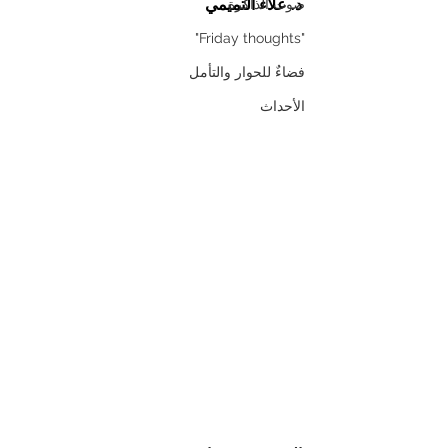
د. علاء التميمي
صوت الذاكرة
"Friday thoughts"
فضاءٌ للحوار والتأمل
الأحداث