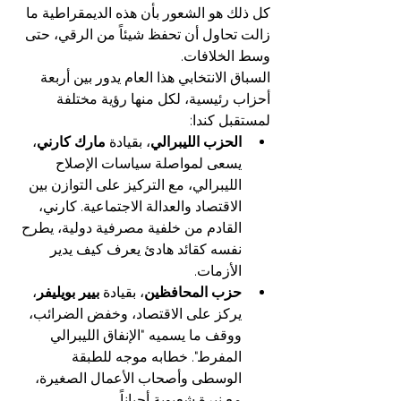
كل ذلك هو الشعور بأن هذه الديمقراطية ما 
زالت تحاول أن تحفظ شيئاً من الرقي، حتى 
وسط الخلافات.
السباق الانتخابي هذا العام يدور بين أربعة 
أحزاب رئيسية، لكل منها رؤية مختلفة 
لمستقبل كندا:
الحزب الليبرالي
، بقيادة 
مارك كارني
، 
يسعى لمواصلة سياسات الإصلاح 
الليبرالي، مع التركيز على التوازن بين 
الاقتصاد والعدالة الاجتماعية. كارني، 
القادم من خلفية مصرفية دولية، يطرح 
نفسه كقائد هادئ يعرف كيف يدير 
الأزمات.
حزب المحافظين
، بقيادة 
بيير بويليفر
، 
يركز على الاقتصاد، وخفض الضرائب، 
ووقف ما يسميه "الإنفاق الليبرالي 
المفرط". خطابه موجه للطبقة 
الوسطى وأصحاب الأعمال الصغيرة، 
مع نبرة شعبوية أحياناً.