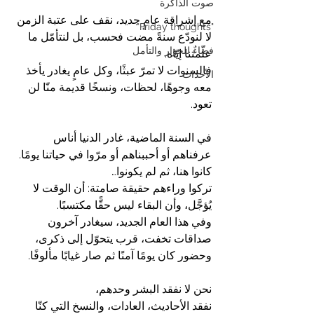
صوت الذاكرة
مع إشراقة عامٍ جديد، نقف على عتبة الزمن 
"Friday thoughts"
لا لنودّع سنةً مضت فحسب، بل لنتأمّل ما 
فضاءٌ للحوار والتأمل
علّمتنا إيّاه.
فالسنوات لا تمرّ عبثًا، وكل عامٍ يغادر يأخذ 
الأحداث
معه وجوهًا، لحظات، ونسخًا قديمة منّا لن 
تعود.
في السنة الماضية، غادر الدنيا أناس 
عرفناهم أو أحببناهم أو مرّوا في حياتنا يومًا.
كانوا هنا، ثم لم يكونوا…
تركوا وراءهم حقيقة صامتة: أن الوقت لا 
يُؤجَّل، وأن البقاء ليس حقًّا مكتسبًا.
وفي هذا العام الجديد، سيغادر آخرون 
صداقات تخفت، قرب يتحوّل إلى ذكرى، 
وحضور كان يومًا آمنًا ثم صار غيابًا مألوفًا.
نحن لا نفقد البشر وحدهم،
نفقد الأحاديث، العادات، والنسخ التي كنّا 