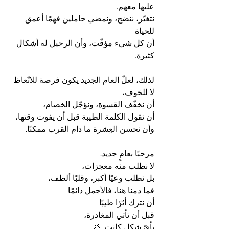
عليها معهم.
نتغيّر، ننضج، ونمضي حاملين فهمًا أعمق 
للحياة:
أن كل شيء مؤقّت، وأن الرحيل له أشكال 
كثيرة.
لذلك، لعلّ العام الجديد يكون فرصة للاتّعاظ 
لا للخوف،
أن نخفّف القسوة، ونؤجّل الخصام،
أن نقول الكلمة الطيبة قبل أن يفوت وقتها،
وأن نحسن العِشرة ما دام القرب ممكنًا.
مرحبًا بعامٍ جديد…
لا نطلب منه معجزات،
بل نطلب وعيًا أكبر، وقلبًا ألطف،
فما دمنا هنا، فالأجمل دائمًا
أن نترك أثرًا طيبًا
قبل أن تأتي المغادرة،
بأيّ شكلٍ كانت. 🌱