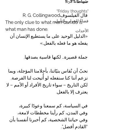
شباط ٢٠٢٦
صوت الذاكرة
"Friday thoughts"
قال الفيلسوفR. G. Collingwood 
فضاءٌ للحوار والتأمل
The only clue to what man can do is 
what man has done.
الأحداث
«الدليل الوحيد على ما يستطيع الإنسان أن 
يفعله هو ما فعله بالفعل.»
جملة قصيرة… لكنها قاسية بصدقها.
نحبّ أن نُقاس بنيّاتنا، بأحلامنا المؤجلة، وبما 
نزعم أننا كنا سنفعله لو أُتيحت لنا الفرصة.
لكن التاريخ – سواء تاريخ الأفراد أو الأمم – لا 
يعترف إلا بالفعل.
في السياسة، كم سمعنا وعودًا كبيرة،
وفي المدن، كم رأينا مخططات لامعة،
وفي حياتنا الشخصية، كم أخبرنا أنفسنا بأن 
“القادم أفضل”.