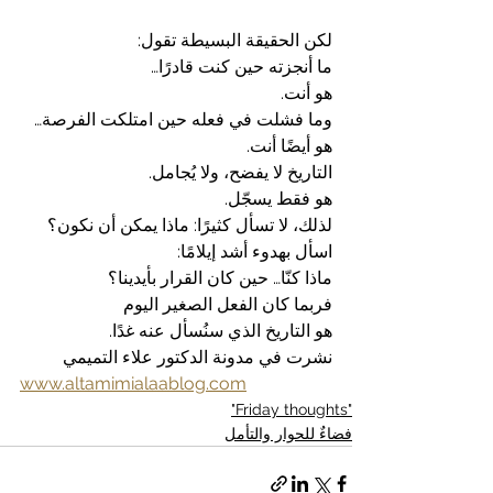
لكن الحقيقة البسيطة تقول:
ما أنجزته حين كنت قادرًا…
هو أنت.
وما فشلت في فعله حين امتلكت الفرصة… 
هو أيضًا أنت.
التاريخ لا يفضح، ولا يُجامل.
هو فقط يسجّل.
لذلك، لا تسأل كثيرًا: ماذا يمكن أن نكون؟
اسأل بهدوء أشد إيلامًا:
ماذا كنّا… حين كان القرار بأيدينا؟
فربما كان الفعل الصغير اليوم
هو التاريخ الذي سنُسأل عنه غدًا.
نشرت في مدونة الدكتور علاء التميمي
www.altamimialaablog.com
"Friday thoughts"
فضاءٌ للحوار والتأمل