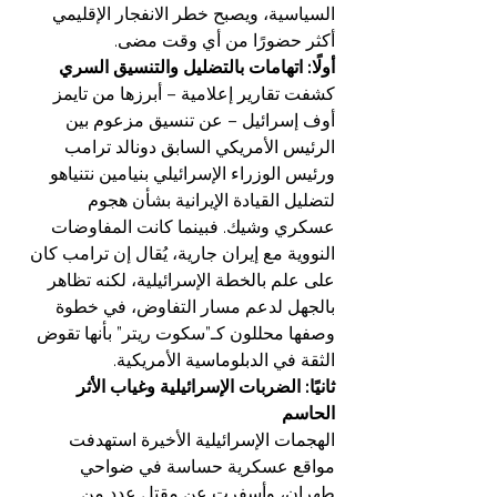
السياسية، ويصبح خطر الانفجار الإقليمي 
أكثر حضورًا من أي وقت مضى.
أولًا: اتهامات بالتضليل والتنسيق السري
كشفت تقارير إعلامية – أبرزها من تايمز 
أوف إسرائيل – عن تنسيق مزعوم بين 
الرئيس الأمريكي السابق دونالد ترامب 
ورئيس الوزراء الإسرائيلي بنيامين نتنياهو 
لتضليل القيادة الإيرانية بشأن هجوم 
عسكري وشيك. فبينما كانت المفاوضات 
النووية مع إيران جارية، يُقال إن ترامب كان 
على علم بالخطة الإسرائيلية، لكنه تظاهر 
بالجهل لدعم مسار التفاوض، في خطوة 
وصفها محللون كـ”سكوت ريتر” بأنها تقوض 
الثقة في الدبلوماسية الأمريكية.
ثانيًا: الضربات الإسرائيلية وغياب الأثر 
الحاسم
الهجمات الإسرائيلية الأخيرة استهدفت 
مواقع عسكرية حساسة في ضواحي 
طهران، وأسفرت عن مقتل عدد من 