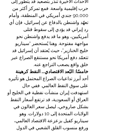
الأحداث الأخيرة تنذر بتصعيد قد يتطور إلى 
حرب إقليمية واسعة. فمع تمركز أكثر من 
90,000 جندي أمريكي في المنطقة، وأمام 
تعهّد واشنطن بالدفاع عن إسرائيل، فإن أي 
رد إيراني قد يؤدي إلى سقوط قتلى 
أمريكيين، وهو ما قد يدفع واشنطن نحو 
مواجهة مفتوحة. وهنا يُستحضر “سيناريو 
خليج الخنازير”، حيث يُعتقد أن إسرائيل قد 
تتعمّد دفع أمريكا نحو مستنقع الصراع عبر 
خلق واقع يصعب التراجع عنه.
خامسًا: البُعد الاقتصادي… النفط كرهينة
أحد أبرز تداعيات الصراع المحتمل هو تأثيره 
على سوق النفط العالمي. ففي حال 
استهدفت إيران منشآت نفطية في الخليج أو 
العراق أو السعودية، قد ترتفع أسعار النفط 
بشكل صاروخي، ليصل سعر الغالون في 
الولايات المتحدة إلى 10 دولارات. وهو 
سيناريو كفيل بزعزعة الاقتصاد العالمي، 
ورفع منسوب القلق الشعبي في الدول 