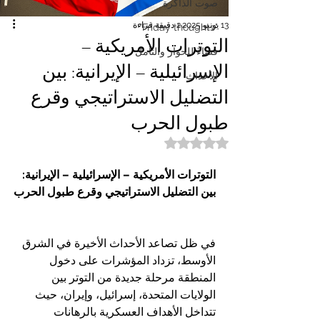
صوت الذاكرة
13 يونيو 2025
2 دقيقة قراءة
"Friday thoughts"
التوترات الأمريكية –
فضاءٌ للحوار والتأمل
الإسرائيلية – الإيرانية: بين
الأحداث
التضليل الاستراتيجي وقرع
طبول الحرب
تم التقييم بـ ليس رقمًا من أصل 5 نجوم.
التوترات الأمريكية – الإسرائيلية – الإيرانية: 
بين التضليل الاستراتيجي وقرع طبول الحرب
في ظل تصاعد الأحداث الأخيرة في الشرق 
الأوسط، تزداد المؤشرات على دخول 
المنطقة مرحلة جديدة من التوتر بين 
الولايات المتحدة، إسرائيل، وإيران، حيث 
تتداخل الأهداف العسكرية بالرهانات 