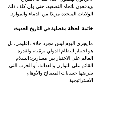
ويدفعون باتجاه التصعيد، حتى وإن كلف ذلك 
الولايات المتحدة مزيدًا من الدماء والموارد.
خاتمة: لحظة مفصلية في التاريخ الحديث
ما يجري اليوم ليس مجرد خلاف إقليمي، بل 
هو اختبار للنظام الدولي برمّته، ولقدرة 
العالم على الاختيار بين مسارين: السلام 
القائم على التوازن والعدالة، أو الحرب التي 
تفرضها حسابات المصالح والأوهام 
الاستراتيجية.
بين خيار الحرب وخيار السلام، بين الحقيقة 
والخداع، يقف العالم أمام مفترق طرق… 
فإما احتواء الأزمة، أو الانزلاق إلى فوضى قد 
تعيد رسم خريطة الشرق الأوسط وتغير 
توازن القوى العالمي لعقود قادمة.
الأحداث