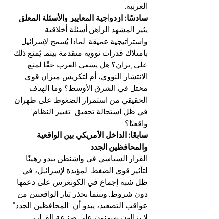
الغربية.
سادسًا: ازدواجية المعايير والأسئلة المعلق
يثير المشهد الراهن أسئلة أخلاقية 
واستراتيجية عميقة: لماذا يُسمح لإسرائيل 
بامتلاك قدرات نووية متقدمة بينما يُمنع ذلك 
على إيران؟ هل يسعى الغرب حقًا لمنع 
الانتشار النووي، أم لتكريس ميزان قوى 
مختل في الشرق الأوسط؟ وما الهدف 
الحقيقي من استمرار الضغوط على طهران 
في ظل استحالة تحقيق “تغيير النظام” 
واقعيًا؟
سابعًا: الداخل الأمريكي بين الواقعية 
والمحافظين الجدد
القرار السياسي في واشنطن يبدو رهينًا 
لتأثير قوى الضغط المؤيدة لإسرائيل، في 
ظل شبه إجماع في الكونغرس على دعمها 
دون شروط. وبينما يحذر تيار الواقعيين من 
عواقب التصعيد، يبدو أن “المحافظين الجدد” 
لا يزالون يهيمنون على صناعة القرار، 