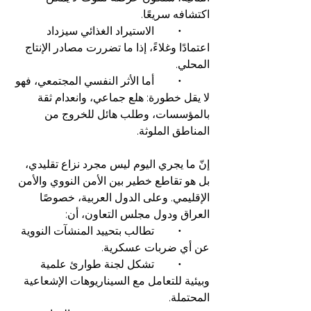
اكتشافه سريعًا.
	•	الاستيراد الغذائي سيزداد 
اعتمادًا وغلاءً، إذا ما تضررت مصادر الإنتاج 
المحلي.
	•	أما الأثر النفسي المجتمعي، فهو 
لا يقل خطورة: هلع جماعي، وانعدام ثقة 
بالمؤسسات، وطلب هائل للخروج من 
المناطق الملوثة.
إنّ ما يجري اليوم ليس مجرد نزاع تقليدي، 
بل هو تقاطع خطير بين الأمن النووي والأمن 
الإقليمي. وعلى الدول العربية، خصوصًا 
العراق ودول مجلس التعاون، أن:
	•	تطالب بتحييد المنشآت النووية 
عن أي ضربات عسكرية.
	•	تشكل لجنة طوارئ علمية 
وبيئية للتعامل مع السيناريوهات الإشعاعية 
المحتملة.