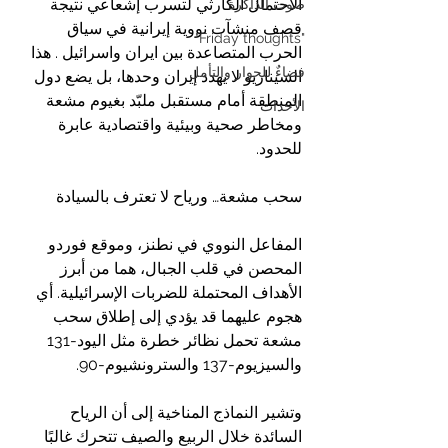
الاحتمال الكارثي لتسرب إشعاعي نتيجة 
صوت الذاكرة
قصف منشآت نووية إيرانية في سياق 
"Friday thoughts"
الحرب المتصاعدة بين ايران واسرائيل . هذا 
فضاءٌ للحوار والتأمل
السيناريو لا يهدد إيران وحدها، بل يضع دول 
المنطقة أمام مستقبل ملبّد بغيوم مشعة 
الأحداث
ومخاطر صحية وبيئية واقتصادية عابرة 
للحدود.
سحب مشعة… ورياح لا تعترف بالسيادة
المفاعل النووي في نطنز، وموقع فوردو 
المحصن في قلب الجبال، هما من أبرز 
الأهداف المحتملة للضربات الإسرائيلية. أي 
هجوم عليهما قد يؤدي إلى إطلاق سحب 
مشعة تحمل نظائر خطرة مثل اليود-131 
والسيزيوم-137 والسترونشيوم-90.
وتشير النماذج المناخية إلى أن الرياح 
السائدة خلال الربيع والصيف تتحرك غالبًا 