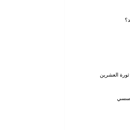
د؟
ثورة العشرين 
حد مؤسسي 