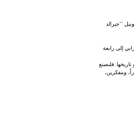
لكولونيل **جيرالد 
بي إلى رابعة 
تاريخها. فلنصنع 
اً، ومفكرين، 