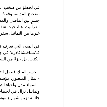
في لحظةٍ من صخب الحي
بضجيج المدينة، وقفتُ مب
جسرٍ بين الماضي والمس
الغرانيت. هنا، حيث تتنف
غيرها من التماثيل سفراء
في المدن التي تعرف قيمة
فـ"تشافتشافادزه" في ج
الكتب، بل جزءٌ من النبض
- جسر الملك فيصل الثاني، تلك
- تمثال المنصور، مؤسس
- اسماء مدن وأحياء التي
وتماثيل تزال في لحظات
جاثمة تزين شوارع موسكو