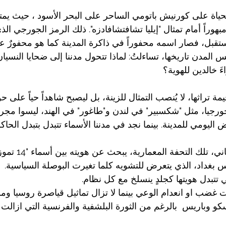
اة على كورنيش باتومي الساحر على البحر الأسود ، حيث يمت
هوراً أمام تمثال "إيليا تشافتشافادزه". ذلك الرمز الجورجي الذ
تقبل، فصار اسمه محفوراً في ذاكرة المدينة كما هو محفورٌ ع
س المدن تاريخها، تساءلتُ: لماذا تتحول مدننا إلى ضحايا النسيان
َ خالدين للهوية؟
 تراثها، لا يُنصب التمثال للزينة، بل ليصبح شاهداً حياً على حوا
ورجيا، مثل "شكسبير" في لندن و"طاغور" في الهند، ليسوا مجر
 اليومي للمدينة. بينما نجد في مدننا الأسماء تتبدل بتبدل الحاكم
 التحفة المعمارية، يبحث عن هويته بين أسماء "14 تموز" و"الجمهورية".
 بغداد، الذي يتعرض للتشويه كلما تغيرت البوصلة السياسية.
 تتبدل هويتها كجلدٍ ينسلخ مع كل نظام.
 غضب او انعدام الوعي بينما لا تزال تماثيل قياصرة روسيا وم
 وباريس  بالرغم من الثورة البلشفية والفرنسية التي ازالت ه