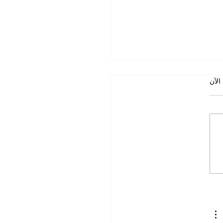
صعد العمق إلى السطح
الآن
الجمعة حين يصعد العمق إلى
د. علاء محمود التميمي تموز
202 في أقصى شرق كندا، وعلى
 الغربي لجزيرة نيوفاوندلاند،
تزه غروس مورن الوطني، أحد
التراث العالمي لليونسكو.
وبي