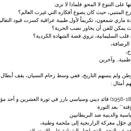
ا على التنوع لا المحو. فلماذا لا نرى:
ع المتنبي، حيث كان يصوغ أفكاره التي غيرت العالم؟
ماري شمعون، تكريماً لأول طبيبة عراقية كسرت قيود التقالي
ث يمكن للفن أن يحاور نصب الحرية؟
قلب السليمانية، تروي قصة الشهادة الكردية؟
لرصافة،  
،  
مية... وآخرين 
وطن ولم ينسهم التاريخ، ففي وسط زحام النسيان، يقف أبطال 
 أمثال :
السيد محمد الصدر (1882-1956) قائد ديني وسياسي بارز في ثورة العشرين و أ
تة** بعد الثورة
سية والدينية ضد البريطانيين
ي حوّل معركة الرارنجية إلى ملحمة وطنية،  
 عن النجف الذي اختار الشهادة على الاستسلام،  