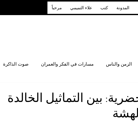
المدونة
كتب
علاء التميمي
مرحباً
الزمن والناس
مسارات في الفكر والعمران
صوت الذاكرة
ضرية: بين التماثيل الخالدة
لهشة
 أصل 5 نجوم.