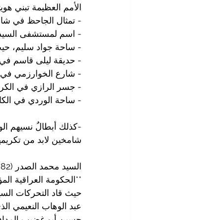
الأمم العظيمة تبني هويته
- تمثال الجاحظ في شار
- اسم لمستشفى السيدة 
- ساحة جواد سليم، حي
- حديقة ليلى قاسم في 
- شارع الخوارزمي في ا
- جسر الرازي في الكرخ
- ساحة الوردي في الكاظ
-كذلك أبطالٌ نسيهم ال
شامخين لابد من تكريمهم
**الحكومة العراقية المؤق
حيث قاد التحركات السيا
عبد الوهاب النعيمي الذ
حسين أبو غضيب المدافع