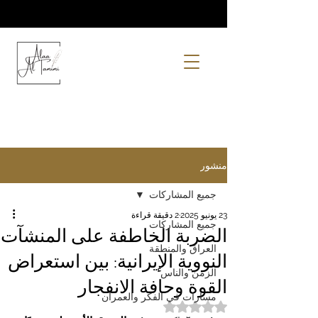
منشور
جميع المشاركات
23 يونيو 2025
2 دقيقة قراءة
جميع المشاركات
الضربة الخاطفة على المنشآت
العراق والمنطقة
النووية الإيرانية: بين استعراض
الزمن والناس
القوة وحافة الانفجار
مسارات في الفكر والعمران
تم التقييم بـ ليس رقمًا من أصل 5 نجوم.