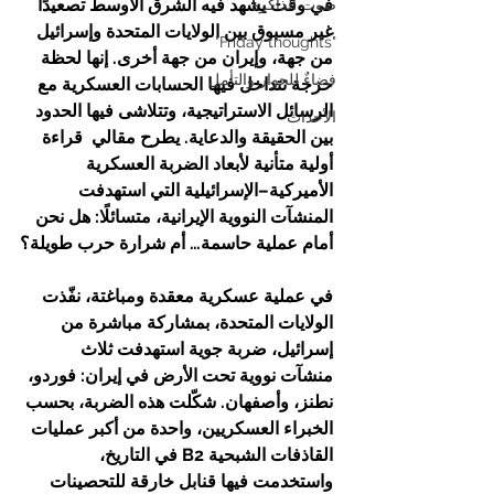
في وقت يشهد فيه الشرق الأوسط تصعيدًا 
صوت الذاكرة
غير مسبوق بين الولايات المتحدة وإسرائيل 
"Friday thoughts"
من جهة، وإيران من جهة أخرى. إنها لحظة 
فضاءٌ للحوار والتأمل
حرجة تتداخل فيها الحسابات العسكرية مع 
الرسائل الاستراتيجية، وتتلاشى فيها الحدود 
الأحداث
بين الحقيقة والدعاية. يطرح مقالي  قراءة 
أولية متأنية لأبعاد الضربة العسكرية 
الأميركية–الإسرائيلية التي استهدفت 
المنشآت النووية الإيرانية، متسائلًا: هل نحن 
أمام عملية حاسمة… أم شرارة حرب طويلة؟
في عملية عسكرية معقدة ومباغتة، نفّذت 
الولايات المتحدة، بمشاركة مباشرة من 
إسرائيل، ضربة جوية استهدفت ثلاث 
منشآت نووية تحت الأرض في إيران: فوردو، 
نطنز، وأصفهان. شكّلت هذه الضربة، بحسب 
الخبراء العسكريين، واحدة من أكبر عمليات 
القاذفات الشبحية B2 في التاريخ، 
واستخدمت فيها قنابل خارقة للتحصينات 