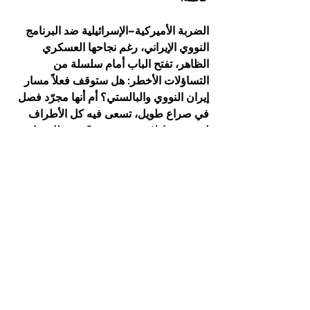
الضربة الأميركية–الإسرائيلية ضد البرنامج 
النووي الإيراني، رغم نجاحها العسكري 
الظاهر، تفتح الباب أمام سلسلة من 
التساؤلات الأخطر: هل ستوقف فعلاً مسار 
إيران النووي والبالستي؟ أم أنها مجرّد فصل 
في صراع طويل، تسعى فيه كل الأطراف 
لتثبيت معادلات ردع جديدة؟ في ظل غياب 
أفق سياسي واضح، تبقى المنطقة رهينة 
لمعادلات القوة، وحدودها الهشة بين الإنذار… 
والانفجار.
الأحداث
العراق والمنطقة