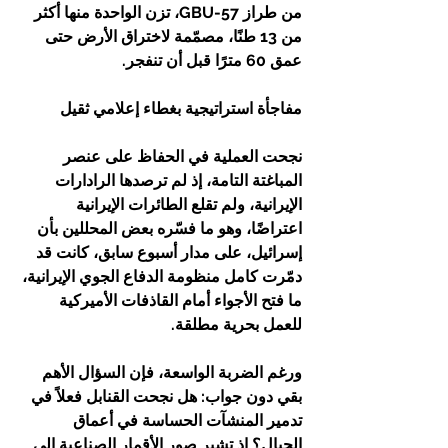
من طراز GBU-57، تزن الواحدة منها أكثر 
من 13 طنًا، مصمّمة لاختراق الأرض حتى 
عمق 60 مترًا قبل أن تنفجر.
مفاجأة استراتيجية بغطاء إعلامي ثقيل
نجحت العملية في الحفاظ على عنصر 
المباغتة التامة، إذ لم ترصدها الرادارات 
الإيرانية، ولم تقلع الطائرات الإيرانية 
اعتراضًا، وهو ما فسّره بعض المحللين بأن 
إسرائيل، على مدار أسبوع سابق، كانت قد 
دمّرت كامل منظومة الدفاع الجوي الإيرانية، 
ما فتح الأجواء أمام القاذفات الأميركية 
للعمل بحرية مطلقة.
ورغم الضربة الواسعة، فإن السؤال الأهم 
بقي دون جواب: هل نجحت القنابل فعلاً في 
تدمير المنشآت الحساسة في أعماق 
الجبال؟ إذ تشير صور الأقمار الصناعية إلى 