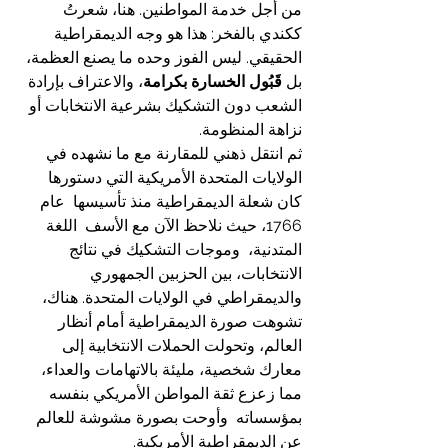
من أجل خدمة المواطنين. هنا، شعرتُ 
ككندي بالفخر: هذا هو وجه الديمقراطية 
الحقيقي. ليس الفوز وحده ما يصنع العظمة، 
بل 
قَبُول الخسارة بكرامة
، والاعتراف بإرادة 
الشعب دون التشكيك بشرعية الانتخابات أو 
نزاهة المنظومة.
ثم انتقل ذهني للمقارنة مع ما نشهده في 
الولايات المتحدة الأمريكية التي دستورها 
كان شعلة الديمقراطية منذ تأسيسها  عام 
1766، حيث نلاحظ الآن مع الأسف  اللغة 
المتدنية،  وموجات التشكيك في نتائج 
الانتخابات، بين الحزبين الجمهوري 
والديمقراطي في الولايات المتحدة. هناك، 
تشوهت صورة الديمقراطية أمام أنظار 
العالم، وتحولت الحملات الانتخابية إلى 
معارك شخصية، مليئة بالاتهامات والعداء، 
مما زعزع ثقة المواطن الأمريكي بنفسه 
بمؤسساته  وأوحت بصورة مشوشة للعالم 
عن الديمقراطية الأمريكية.