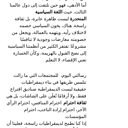
أما الأدهى، فهو حين نلتفت إلى دول عالمنا 
الثالث، حيث 
اللغة السياسية 
المنحدرة
 ليست ظاهرة عابرة، بل ثقافة 
راسخة. هناك، يخون السياسي خصمه 
لاختلاف رأيه، ويتهمه بالعمالة، ويجعل من 
خصومته معارضات وجودية لا تنافسًا 
مشروعًا. تفتقر الكثير من أنظمتنا السياسية 
إلى نضج القبول بالهزيمة، وكأن الخسارة 
تعني الإقصاء، لا التعلم.
رسالتي اليوم،  للمجتمعات التي ما زالت 
تتلمس طريقها في بناء ديمقراطيات 
حقيقية:ليست الديمقراطية صناديق اقتراع 
فقط، ولا أرقامًا تُعلَن على الشاشات، بل هي 
ثقافة احترام
. احترام المنافس، احترام الرأي 
الآخر، احترام إرادة الناخب، احترام 
المؤسسات.
إذا كنا نطمح لديمقراطيات راسخة، فعلينا أن 