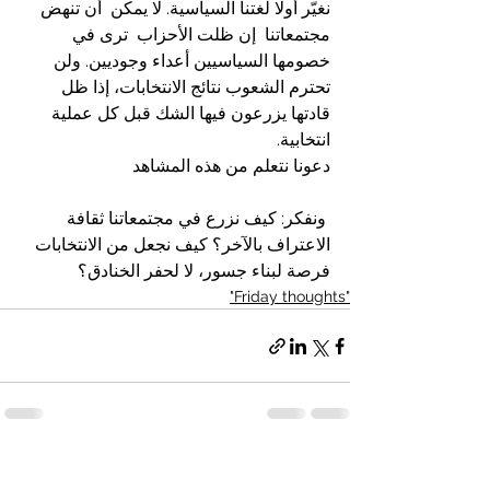
نغيّر أولًا لغتنا السياسية. لا يمكن  أن تنهض 
مجتمعاتنا  إن ظلت الأحزاب  ترى في 
خصومها السياسيين أعداء وجوديين. ولن 
تحترم الشعوب نتائج الانتخابات، إذا ظل 
قادتها يزرعون فيها الشك قبل كل عملية 
انتخابية.
دعونا نتعلم من هذه المشاهد 
 ونفكر: كيف نزرع في مجتمعاتنا ثقافة 
الاعتراف بالآخر؟ كيف نجعل من الانتخابات 
فرصة لبناء جسور، لا لحفر الخنادق؟
"Friday thoughts"
إظهار الكل
المنشورات الأخيرة