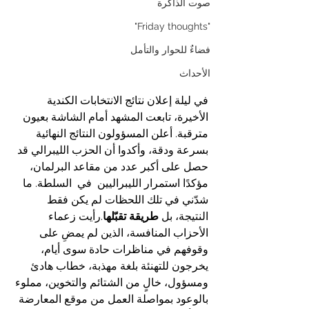
صوت الذاكرة
"Friday thoughts"
فضاءٌ للحوار والتأمل
الأحداث
في ليلة إعلان نتائج الانتخابات الكندية 
الأخيرة، تابعت المشهد أمام الشاشة بعيون 
مترقبة. أعلن المسؤولون النتائج النهائية 
بسرعة ودقة، وأكدوا أن الحزب الليبرالي قد 
حصل على أكبر عدد من مقاعد البرلمان، 
مؤكدًا استمرار الليبراليين  في  السلطة. ما 
شدّني في تلك اللحظات لم يكن فقط 
النتيجة، بل 
طريقة تقبّلها
.رأيت زعماء 
الأحزاب المنافسة، الذين لم يمضِ على 
وقوفهم في مناظرات حادة سوى أيام، 
يخرجون للتهنئة بلغة مهذبة، خطاب هادئ 
ومسؤول، خالٍ من الشتائم والتخوين، مملوء 
بالوعود بمواصلة العمل من موقع المعارضة 