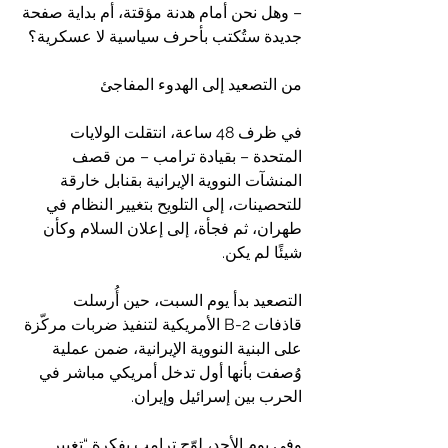
– وهل نحن أمام هدنة مؤقتة، أم بداية صفحة 
جديدة ستُكتب بأحرف سياسية لا عسكرية؟
من التصعيد إلى الهدوء المفاجئ
في ظرف 48 ساعة، انتقلت الولايات 
المتحدة – بقيادة ترامب – من قصف 
المنشآت النووية الإيرانية بقنابل خارقة 
للتحصينات، إلى التلويح بتغيير النظام في 
طهران، ثم فجأة، إلى إعلان السلام وكأن 
شيئًا لم يكن.
التصعيد بدأ يوم السبت، حين أُرسلت 
قاذفات B-2 الأمريكية لتنفيذ ضربات مركّزة 
على البنية النووية الإيرانية، ضمن عملية 
وُصفت بأنها أول تدخل أمريكي مباشر في 
الحرب بين إسرائيل وإيران.
وفي يوم الأحد، لوّح ترامب بفكرة “تغيير 