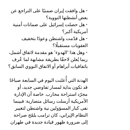
• هل وافقت إيران ضمنيًا على التراجع عن 
بعض أنشطتها النووية؟
• هل حصلت إسرائيل على ضمانات أمنية 
أمريكية أكبر؟
• هل قدّمت واشنطن وعودًا بتخفيف 
العقوبات مستقبلًا؟
• وهل هذا “الهدوء” هو مقدمة لاتفاق أشمل، 
ربما يُعلن لاحقًا بطريقة مشابهة لما عُرف 
باتفاقيات أبراهام أو الاتفاق النووي السابق؟
الهدنة التي أُعلنت اليوم في السابعة صباحًا 
قد تكون بداية لمسار تفاوضي جديد، أو 
مجرّد استراحة محارب. خاصة أن الإدارة 
الأمريكية أرسلت رسائل متضاربة: فبينما 
نفى كبار المسؤولين نية واشنطن لتغيير 
النظام الإيراني، كان ترامب يلمّح صراحة 
إلى ضرورة ظهور قيادة جديدة في طهران.