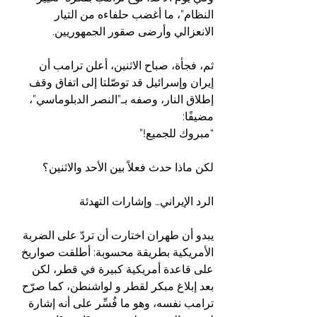
النظام”، ما أغضب حلفاءه من التيار 
الانعزالي وأرضى صقور الجمهوريين.
ثم، فجأة، صباح الاثنين، أعلن ترامب أن 
إيران وإسرائيل قد توصّلتا إلى اتفاق وقف 
إطلاق النار، وصفه بـ”النصر الدبلوماسي”، 
مضيفًا:
“مبروك للجميع!”
لكن ماذا حدث فعلاً بين الأحد والاثنين؟
الرد الإيراني… وإشارات التهدئة
يبدو أن طهران اختارت أن تردّ على الضربة 
الأمريكية بطريقة محسوبة: أطلقت صواريخ 
على قاعدة أمريكية كبيرة في قطر، لكن 
بعد إبلاغ مبكر لقطر و لواشنطن، كما صرّح 
ترامب نفسه، وهو ما فُسِّر على أنه إشارة 