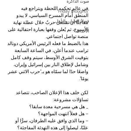
صوت الذاكرة
في عالمٍ تحكمه اللحظة ويتراجع فيه 
"Friday thoughts"
المنطق أمام المسرح السياسي، لا يبدو 
فضاءٌ للحوار والتأمل
مفاجئًا أن تشتعل حربٌ خلال عطلة نهاية 
الأسبوع، ثم يُعلن وقفها بعبارة احتفالية على 
الأحداث
منصة تواصل اجتماعي.
هذا بالضبط ما فعله الرئيس الأمريكي دونالد 
ترامب عندما أعلن، في الساعة السابعة 
بتوقيت الشرق الأوسط، سيتم وقف كامل 
وشامل لإطلاق النار بين إسرائيل وإيران، 
واضعًا حدًا لما سمّاه هو بـ”حرب الاثني عشر 
يومًا”.
لكن خلف هذا الإعلان الصاخب، تتصاعد 
تساؤلات مشروعة:
_ هل هي مسرحية معدة سابقا؟
– هل فعلاً انتهت المواجهة؟
– وما الذي وافق عليه الطرفان، سرًّا أو 
علنًا، ليصلوا إلى هذه التهدئة المفاجئة؟