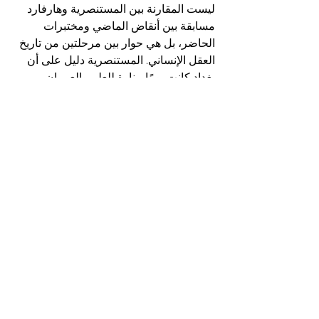
ليست المقارنة بين المستنصرية وهارفارد 
مسابقة بين أنقاض الماضي ومختبرات 
الحاضر، بل هي حوار بين مرحلتين من تاريخ 
العقل الإنساني. المستنصرية دليل على أن 
بغداد كانت يومًا منارة للعلم والعمران 
والجامعة. وهارفارد دليل على أن المؤسسة 
التعليمية، حين تجد من يراكم عليها ويحدثها، 
تستطيع أن تتحول إلى قوة عالمية.
الإنصاف يقتضي أن نقول:
المستنصرية أسست مبكرًا معنى الجامعة 
الحضارية، وهارفارد طورت باقتدار معنى 
الجامعة الحديثة.
وبين هذين المعنيين، تقف أمتنا اليوم أمام 
سؤال مصيري:
هل نكتفي بالافتخار بأننا بدأنا مبكرًا، أم نبدأ 
من جديد لنصنع جامعة تليق بتاريخنا وعصرنا 
معًا؟