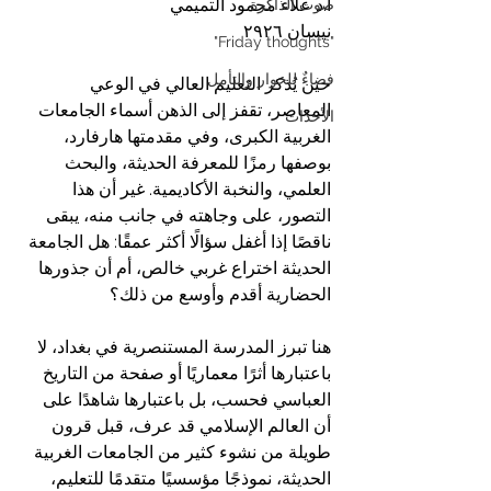
ا.د علاء محمود التميمي
صوت الذاكرة
نيسان ٢٩٢٦
"Friday thoughts"
فضاءٌ للحوار والتأمل
حين يُذكر التعليم العالي في الوعي 
المعاصر، تقفز إلى الذهن أسماء الجامعات 
الأحداث
الغربية الكبرى، وفي مقدمتها هارفارد، 
بوصفها رمزًا للمعرفة الحديثة، والبحث 
العلمي، والنخبة الأكاديمية. غير أن هذا 
التصور، على وجاهته في جانب منه، يبقى 
ناقصًا إذا أغفل سؤالًا أكثر عمقًا: هل الجامعة 
الحديثة اختراع غربي خالص، أم أن جذورها 
الحضارية أقدم وأوسع من ذلك؟
هنا تبرز المدرسة المستنصرية في بغداد، لا 
باعتبارها أثرًا معماريًا أو صفحة من التاريخ 
العباسي فحسب، بل باعتبارها شاهدًا على 
أن العالم الإسلامي قد عرف، قبل قرون 
طويلة من نشوء كثير من الجامعات الغربية 
الحديثة، نموذجًا مؤسسيًا متقدمًا للتعليم، 