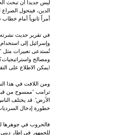
ليس جديداً أن تبحث الحر
الدين، فيتحول الصراع ا
أمراً ثانوياً أمام خطاب 
في تقرير حديث نشرته شب
وإسرائيل إلى استخدام 
تُستدعى تعبيرات مثل “
ومصالح واستراتيجيات؟
(يمكن الاطلاع على التقرير عبر الرابط:
ومن اللافت في هذا السي
ترامب “ممسوح من قبل ي
الأرض”. قد يختلف النا
خطورة إدخال السرديات 
فالحروب في جوهرها ليس
للجمهور في إطارٍ ديني،