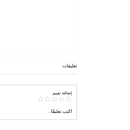
حين يتحول الاسم إلى تهمة
تعليقات
خاطرة الجمعة حين يتحول الاسم إلى
تهمة د. علاء محمود التميمي آب ٢٠٢٦
تخيّلوا المشهد. طبيب أمريكي من
إضافة تقييم
أصول مصرية، اسمه عبد السيد
(Abdul El-Sayed)، وُلد ونشأ في
ولاية ميشيغان. درس الطب والصحة
اكتب تعليقًا...
العامة، وعمل