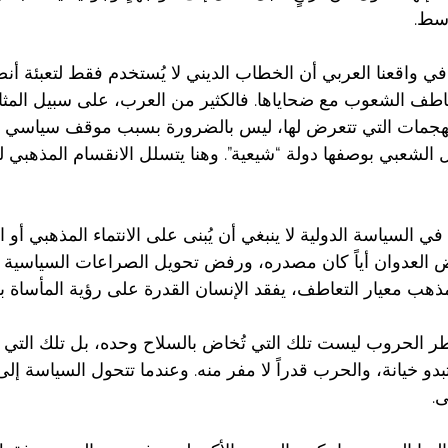
وسط.
في واقعنا العربي أن الخطاب الديني لا يُستخدم فقط لتعبئة أن
عاطف الشعوب مع ضحاياها. فالكثير من العرب، على سبيل المثال
لهجمات التي تتعرض لها، ليس بالضرورة بسبب موقف سياسي 
ل الشعبي بوصفها دولة “شيعية”. وهنا يتسلل الانقسام المذهبي ل
 في السياسة الدولية لا ينبغي أن يُبنى على الانتماء المذهبي أو 
 العدوان أياً كان مصدره، ورفض تحويل الصراعات السياسية
ذهب معيار التعاطف، يفقد الإنسان القدرة على رؤية المأساة بع
خطر الحروب ليست تلك التي تُخاض بالسلاح وحده، بل تلك التي تُ
و خيانة، والحرب قدراً لا مفر منه. وعندما تتحول السياسة إلى
ى.