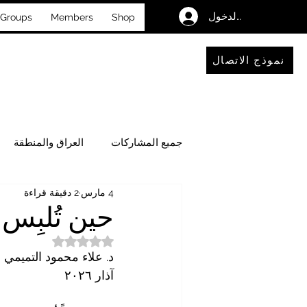
تسجيل الدخول
Groups
Members
Shop
نموذج الاتصال
جميع المشاركات
العراق والمنطقة
4 مارس
2 دقيقة قراءة
فضاءٌ للحوار والتأمل
الأحداث
حين تُلبِس 
تم التقييم بـ ليس رقمًا من
د. علاء محمود التميمي
آذار ٢٠٢٦