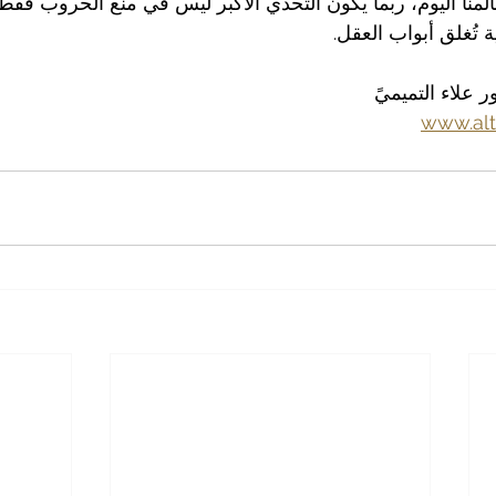
نا اليوم، ربما يكون التحدي الأكبر ليس في منع الحروب فقط
ة تُغلق أبواب العقل.
علاء التميميً
www.al