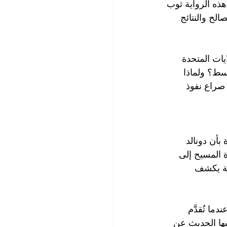
هذه الرواية ثوب 
لح والنتائج 
يات المتحدة 
سط؟ ولماذا 
صراع نفوذ 
بأن دونالد 
 المسيح إلى 
غة يكشف 
ا تُقدَّم 
يها الحديث عن 