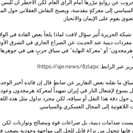
وب عن روايةٍ تبرّرها أمام الرأي العام. لكن الأخطر أن تُلبس 
لسياسي إلى معركةٍ مقدسة، ويصبح النقاش العقلاني حول المصا
تعبوي يقوم على الإيمان والانحياز.
كة الجزيرة أُثير سؤال لافت: لماذا يلجأ بعض القادة في الولا
مفردات دينية عند الحديث عن الصراع الجاري في الشرق الأو
هرمجدون” أو “معركة النهاية” في سياق حربٍ هي في جوهرها 
 https://aje.news/8zl49x)
اق ما نقلته بعض التقارير عن ضابطٍ قال إن قائده أخبر الوحدة 
سوع لإشعال النار في إيران تمهيداً لمعركة هرمجدون وعودة
س حول دقة هذا النقل أو سياقه، لكن مجرد تداول مثل هذه الل
اللاهوتية إلى المجال العسكري والسياسي.
ت صدامات دينية، بل صراعات قوة ومصالح وتوازنات. لكن عندم
 فإنها تتحول من نزاعٍ قابل للحل إلى مواجهةٍ وجودية يصعب ف