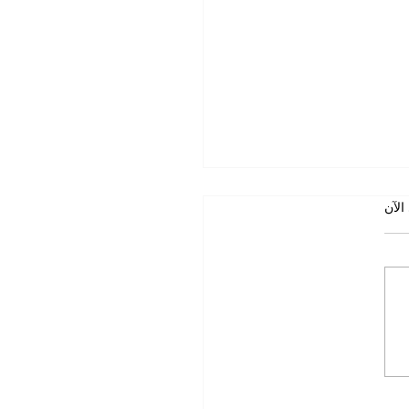
 تكفي القوة
الآن
الجمعة حين لا تكفي القوة د.
علاء محمود التميمي تموز ٢٠٢٦ يكاد
خ يكرر الدرس نفسه، لكن البشر
 على نسيانه. فمنذ ماراثون
عام ٤٩٠ ق.م، وعين جالوت ١٢٦٠م،
نكور عام ١٤١٥م، وصولاً