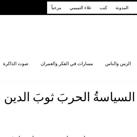
المدونة
كتب
علاء التميمي
مرحباً
الزمن والناس
مسارات في الفكر والعمران
صوت الذاكرة
السياسةُ الحربَ ثوبَ الدين
 أصل 5 نجوم.