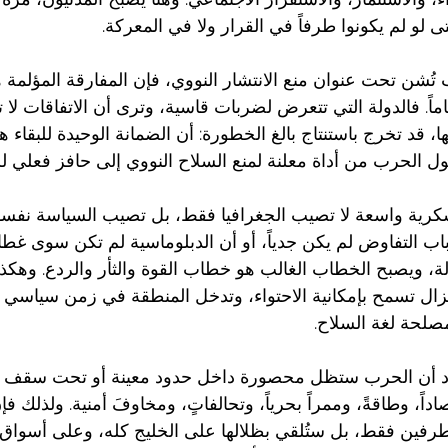
ى لو لم يكونوا طرفاً في القرار ولا في المعركة.
ُشن تحت عنوان منع الانتشار النووي، فإن المفارقة المؤلمة ه
اً. فالدولة التي تتعرض لضربات قاسية، وترى أن الاتفاقات لا ت
، قد تخرج باستنتاج بالغ الخطورة: أن الضمانة الوحيدة للبقاء 
ول الحرب من أداة معلنة لمنع السلاح النووي إلى حافز فعلي لل
رية واسعة لا تصيب الجغرافيا فقط، بل تصيب السياسة نفسها
 التفاوض لم يكن جدياً، أو أن الدبلوماسية لم تكن سوى غطا
، ويصبح الخطاب الغالب هو خطاب القوة والثأر والردع. وهكذا ت
زال تسمح بإمكانية الاحتواء، وتدخل المنطقة في زمن سياسي أك
لمصلحة لغة السلاح.
تقاد أن الحرب ستظل محصورة داخل حدود معينة أو تحت سقف 
داً، وطاقةً، وممراً بحرياً، وتحالفاتٍ، ومخاوفَ أمنية. ولذلك 
بين طرفين فقط، بل ستُلقي بظلالها على الخليج كله، وعلى أسواق 