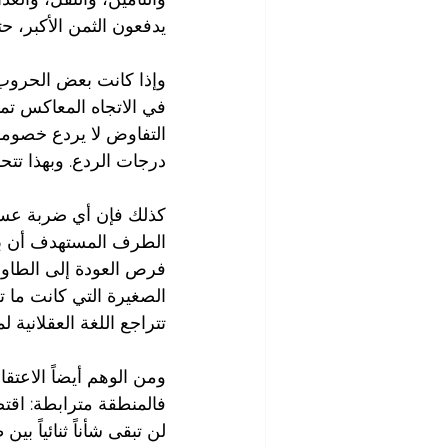
يدفعون الثمن الأكبر، حت
وإذا كانت بعض الحروب ت
في الاتجاه المعاكس تمام
التفاوض لا يردع خصومها
درجات الردع. وبهذا تتح
كذلك فإن أي ضربة عسك
الطرف المستهدف أن باب
فرص العودة إلى الطاولة
الصغيرة التي كانت ما ت
تتراجع اللغة العقلانية 
ومن الوهم أيضاً الاع
فالمنطقة مترابطة: اقتصا
لن تبقى شأناً ثنائياً 