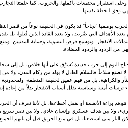
لى استقرار مجتمعات بأكملها. والحروب، كما علمتنا التجارب، تب
نتهي وفق الخطة نفسها.
 بالحرب بوصفها “نجاحاً” قد يكون في الحقيقة نوعاً من قصر الن
 بعدد الأهداف التي ضُربت، ولا بعدد القادة الذين قُتلوا، بل بقدر
الات الانفجار، وتوسيع فرص التسوية، وحماية المدنيين، ومنع 
نتهي من الردود والردود المضادة.
تاج اليوم إلى حرب جديدة تُسوَّق على أنها خلاص، بل إلى شجا
ا تصنع سلاماً. فالسلام العادل لا يولد من ركام المدن، ولا من 
ثأر والكراهية، بل من فهم عميق لحقيقة المنطقة، ولمحدودية ا
ترتيبات أمنية وسياسية تقلل أسباب الانفجار بدلاً من إعادة إنتا
نتوهم براءة الأنظمة أو نغفل أخطاءها، بل لأننا نعرف أن الحرب،
وبريء، ولا بين هدف عسكري وإنسان عادي، ولا بين نصر سريع وك
 النار متى استطعنا، بل في منع الحريق قبل أن يلتهم الجميع.