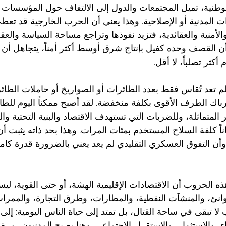
نية، تميل المجتمعات والدول إلى الالتفاف حول المؤسسات ال
 المدنية أو الإصلاحية. وهذا يعني أن الحرب الخارجية قد تعط
منية والعقائدية، فتزيد نفوذها وتراجع مساحة السياسة والعقل
القصف وحده كفيل بإنتاج شرق أوسط أكثر أمناً، يتجاهل أن ال
 أكثر تصلباً، لا أقل.
م تعد تُقاس فقط بعدد الطائرات أو الصواريخ أو حاملات الطائ
ك الطرف الأقوى بكلفة منخفضة. لقد أصبح ممكناً اليوم للطائ
المتماثلة، وللضربات التي تستهدف الاقتصاد والبنية التحتية وال
ياناً كلفة السلاح المستخدم بمئات المرات. وهذا بحد ذاته يثبت
وأن التفوق العسكري التقليدي لم يعد يعني بالضرورة قدرة كام
 الحروب أن الاقتصادات الإقليمية الهشة، أو حتى القوية، لي
نئ، والمنشآت النفطية، والمطارات، وطرق التجارة، والممرات ا
لا تبقى في ساحة القتال، بل تمتد إلى حياة الناس اليومية: إلى 
اء، والاستثمار، والاستقرار الاجتماعي. وهنا يصبح المدنيون، مرة