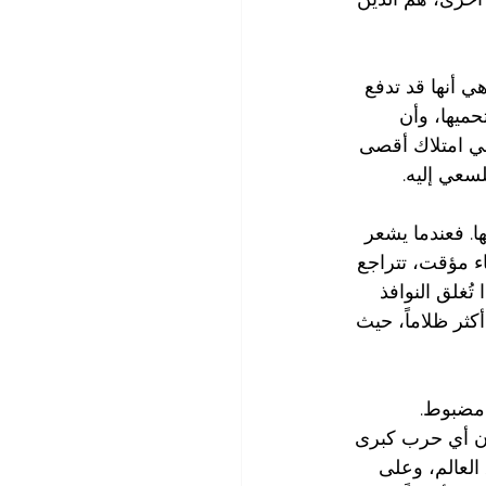
ي أنها قد تدفع 
حميها، وأن 
هي امتلاك أقصى 
سعي إليه.
. فعندما يشعر 
ء مؤقت، تتراجع 
ُغلق النوافذ 
ثر ظلاماً، حيث 
مضبوط. 
فإن أي حرب كبرى 
العالم، وعلى 