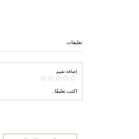
حين يتحول الاسم إلى تهمة
تعليقات
خاطرة الجمعة حين يتحول الاسم إلى
تهمة د. علاء محمود التميمي آب ٢٠٢٦
تخيّلوا المشهد. طبيب أمريكي من
إضافة تقييم
أصول مصرية، اسمه عبد السيد
(Abdul El-Sayed)، وُلد ونشأ في
ولاية ميشيغان. درس الطب والصحة
اكتب تعليقًا...
العامة، وعمل