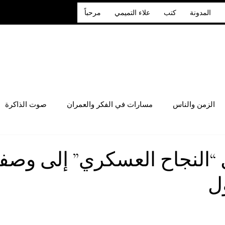
المدونة
كتب
علاء التميمي
مرحباً
الزمن والناس
مسارات في الفكر والعمران
صوت الذاكرة
 “النجاح العسكري” إلى وصف
ل
 أصل 5 نجوم.