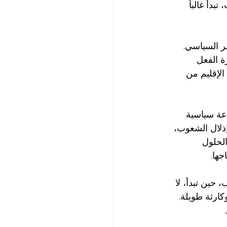
دأ غالباً 
ظر السياسي. 
ة الفعل 
الإقليم من 
عة سياسية 
إذلال الشعوب، 
لحلول 
جها.
 حين تبدأ، لا 
ارثة طويلة. 