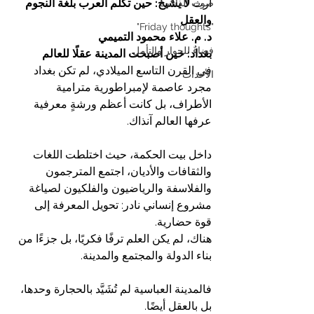
ارث 
لا يشيخ: حين تكلّم العرب بلغة النجوم 
صوت الذاكرة
والعقل
"Friday thoughts"
د. م. علاء محمود التميمي
فضاءٌ للحوار والتأمل
بغداد: حين أصبحت المدينة عقلًا للعالم
في القرن التاسع الميلادي، لم تكن بغداد 
الأحداث
مجرد عاصمة لإمبراطورية مترامية 
الأطراف، بل كانت أعظم ورشةٍ معرفية 
عرفها العالم آنذاك.
داخل بيت الحكمة، حيث اختلطت اللغات 
والثقافات والأديان، اجتمع المترجمون 
والفلاسفة والرياضيون والفلكيون لصياغة 
مشروع إنساني نادر: تحويل المعرفة إلى 
قوة حضارية.
هناك، لم يكن العلم ترفًا فكريًا، بل جزءًا من 
بناء الدولة والمجتمع والمدينة.
فالمدينة العباسية لم تُشَيَّد بالحجارة وحدها، 
بل بالعقل أيضًا.