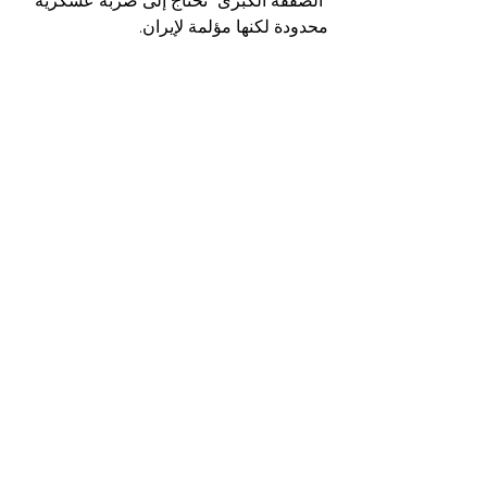
"الصفقة الكبرى" تحتاج إلى ضربة عسكرية 
محدودة لكنها مؤلمة لإيران.
في الأمد القريب، تبقى **المفاوضات 
(المشروطة) والدعم العسكري غير المباشر 
لإسرائيل** هما الخياران الأكثر واقعية. لكن 
شرارة واحدة - مثل هجوم ناجح لإيران على 
مصالح أمريكية حيوية - قد تُشعل المنطقة 
بأسرها.
الأحداث
العراق والمنطقة
إظهار الكل
المنشورات الأخيرة