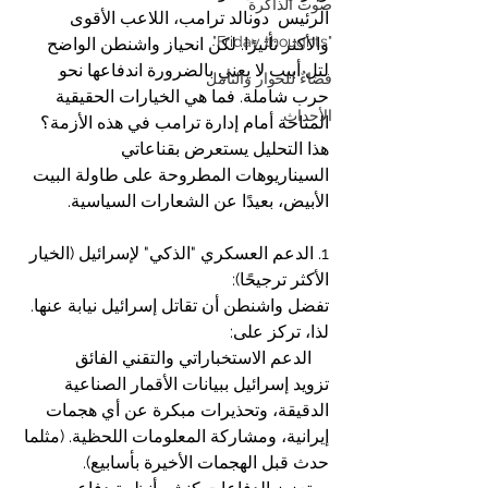
صوت الذاكرة
الرئيس  دونالد ترامب، اللاعب الأقوى 
"Friday thoughts"
والأكثر تأثيرًا. لكن انحياز واشنطن الواضح 
لتل أبيب لا يعني بالضرورة اندفاعها نحو 
فضاءٌ للحوار والتأمل
حرب شاملة. فما هي الخيارات الحقيقية 
الأحداث
المتاحة أمام إدارة ترامب في هذه الأزمة؟ 
هذا التحليل يستعرض بقناعاتي 
السيناريوهات المطروحة على طاولة البيت 
الأبيض، بعيدًا عن الشعارات السياسية.
1. الدعم العسكري "الذكي" لإسرائيل (الخيار 
الأكثر ترجيحًا):
تفضل واشنطن أن تقاتل إسرائيل نيابة عنها. 
لذا، تركز على:
    الدعم الاستخباراتي والتقني الفائق
تزويد إسرائيل ببيانات الأقمار الصناعية 
الدقيقة، وتحذيرات مبكرة عن أي هجمات 
إيرانية، ومشاركة المعلومات اللحظية. (مثلما 
حدث قبل الهجمات الأخيرة بأسابيع).