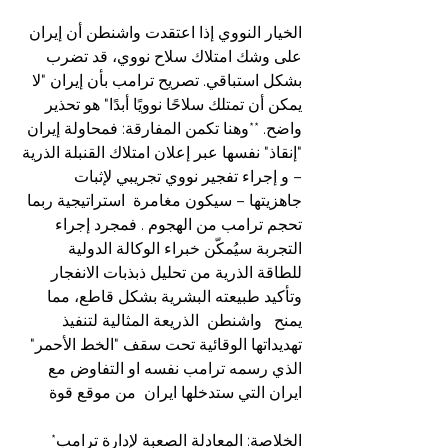
الخيار النووي إذا اعتقدت واشنطن أن إيران 
على وشك امتلاك سلاح نووي، قد تضرب 
بشكل استباقي. تصريح ترامب بأن إيران "لا 
يمكن أن تمتلك سلاحًا نوويًا أبدًا" هو تحذير 
واضح. **وهنا تكمن المفارقة: فمحاولة إيران 
"إنقاذ" نفسها عبر إعلان امتلاك القنبلة الذرية 
– و إجراء تفجير نووي تجريبي لإثبات 
جاهزيتها – سيكون مغامرة  استراتيجية ربما 
تحجم ترامب من الهجوم . فمجرد إجراء 
التجربة سيُمكّن خبراء الوكالة الدولية 
للطاقة الذرية من تحليل ذبذبات الانفجار 
وتأكيد طبيعته البشرية بشكل قاطع، مما 
يمنح   واشنطن  الذريعة المثالية لتنفيذ 
تهديداتها الوقائية تحت سقف "الخط الأحمر" 
الذي رسمه ترامب نفسه او التفاوض مع 
ايران التي ستدخلها ايران  من موقع قوة 
الخلاصة: المعادلة الصعبة لإدارة ترامب*