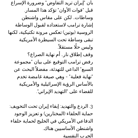
بأن "إيران تريد التفاوض" وضرورة الإسراع 
قبل "فوات الأوان" تؤكد هذا المسار.
وساطات.. لكن على مقاس واشنطن
إشارة ترامب لاستعداده لقبول الوساطة 
الروسية (بوتين) تعكس مرونة تكتيكية، لكنها 
تبقى وساطة تحت السيطرة الأمريكية 
وليس حلًا مستقلاً.
وقف إطلاق نار.. أم نهاية الصراع؟
رفض ترامب التوقيع على بيان "مجموعة 
السبع" الداعي للتهدئة، مفضلاً البحث عن 
"نهاية فعلية" - وهي صيغة غامضة تخدم 
بالأساس الرؤية الإسرائيلية والأمريكية 
للقضاء على "التهديد الإيراني".
3. الردع والتهديد: إبقاء إيران تحت التخويف:
حماية الحلفاء (المختارين) و تعزيز الوجود 
الدفاعي الأمريكي في الخليج لحماية حلفاء 
واشنطن الأساسيين هناك.
الحرب النفسية