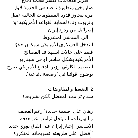
    تعزيز الدفاعات كنشر أنظمة دفاع 
صاروخي متطورة توضع في الخدمة لاول 
مرة تتجاوز قدرة المنظومات الحالية  (مثل 
باتريوت وثاد) لحماية القواعد الأمريكية *و* 
إسرائيل من ردود إيران.
    الرد المباشر المشروط 
التدخل العسكري الأمريكي سيكون حكرًا 
فقط على حالات استهداف المصالح 
الأمريكية بشكل مباشر أو في سيناريو 
التصعيد الكارثي. وزير الدفاع الأمريكي صرح 
بوضوح: قواتنا في "وضعية دفاعية".
2. الضغط والمفاوضات
سلاح ترامب المفضل (لكن بشروط)
رهان على "صفقة جديدة" رغم القصف 
والتهديدات، لم يتخل ترامب عن هدفه 
الأساسي: إجبار إيران على اتفاق نووي جديد 
"أفضل" على طريقته. تصريحاته المتكررة 