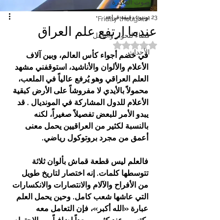
صوت الذاكرة
23 يونيو
1 دقيقة قراءة
"Friday thoughts"
عندما ارتفع علم العراق
فضاءٌ للحوار والتأمل
تم التقييم بـ ليس رقمًا من أصل 5 نجوم.
الأحداث
في خضم أجواء كأس العالم، وبين آلاف 
الأعلام والألوان والأناشيد، استوقفني مشهد 
العلم العراقي وهو يُرفع عالياً في الملعب، 
محمولاً بالأيدي لا مفروشاً على الأرض كبقية 
الأعلام للدول المشاركة في المونديال . قد 
يبدو الأمر للبعض تفصيلاً صغيراً، لكنه 
بالنسبة لكثير من العراقيين يحمل معنى 
أعمق من مجرد بروتوكول رياضي.
فالعلم ليس قطعة قماش بألوان ثلاثة 
تتوسطها كلمات. إنه اختصار لتاريخ طويل 
من الأفراح والآلام والانتصارات والانكسارات 
التي عاشها شعب كامل. وحين يحمل العلم 
عبارة «الله أكبر»، فإن التعامل معه 