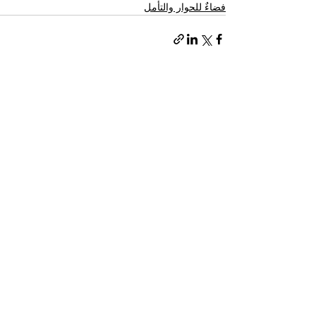
فضاءٌ للحوار والتأمل
إظهار الكل
المنشورات الأخيرة