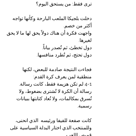
ترى فقط: من يستحق اليوم؟
دخلت بلجيكا الملعب البارحة وكأنها تواجه 
أكثر من خصم.
واجهت فكرة أن هناك دولاً يحق لها ما لا يحق 
لغيرها.
دول تخطئ، ثم تُصدر بياناً.
دول تحتج، ثم تُطرد منافسها.
فجاءت النتيجة صادمة للبعض، لكنها 
منطقية لمن يعرف كرة القدم:
4-1 لم تكن هزيمة فقط، كانت رسالة.
رسالة أن الكرة لا تُشترى بضغوط، ولا 
تُسرق بمكالمات، ولا تُعاد كتابتها ببيانات 
رسمية.
كانت صفعة للفيفا ورئيسه  الذي انحنى، 
وللمنتخب الذي اختار البدلة السياسية على 
قميص اللعب.