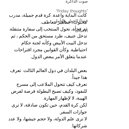
صوت الذاكرة
"Friday thoughts"
كانت البداية واعدة. كرة قدم جميلة، مدرب 
فضاءٌ للحوار والتأمل
محبوب، جماهير تتعاطف.
ثم فجأة، تحول المنتخب إلى سفارة متنقلة.
الأحداث
تدخل عنيف، طرد مستحق من الحكم ، ثم 
تدخل البيت الأبيض وكأنه لجنة حكام 
احتياطية. وكأن القوانين مجرد اقتراحات 
عندما يتعلق الأمر ببعض الدول.
بعض البلدان في دول العالم الثالث  تعرف 
هذا جيداً.
تعرف كيف تتحول الملاعب إلى مسرح 
للنفوذ، وكيف تصبح البطولة فرصة لفرض 
الهيبة، لا لإظهار المهارة.
لكن كرة القدم، حين تكون صادقة، لا ترى 
جوازات السفر.
لا ترى علم الدولة، ولا حجم جيشها، ولا عدد 
شركاتها.