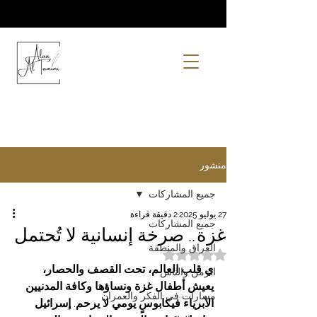
منشور
جميع المشاركات
27 يوليو 2025
2 دقيقة قراءة
جميع المشاركات
غزة.. صرخة إنسانية لا تُحتمل
العراق والمنطقة
تم التقييم بـ ليس رقمًا من أصل 5 نجوم.
ي
قلب
العالم،
تحت
القصف
والحصار،
الزمن والناس
يعيش
أطفال
غزة
ونساؤها
وكافة
المدنيين
مسارات في الفكر والعمران
الأبرياء
فيكابوسٍ
يومي
لا
يرحم
. 
إسرائيل