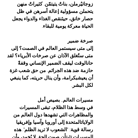
زوجاتيُرملن،
بناتٌ
يتيتمّن
. 
كثيراتٌ
منهن
يتحملن
مسؤولية
إعالة
أسرهن
في
ظل
حصار
خانق،
حيثنقص
الغذاء
والدواء
يجعل
الحياة
معركة
يومية
للبقاء
.
صرخة
ضمير
إلى
متى
سيستمر
العالم
في
الصمت؟
إلى
متى
ستُغلق
الآذان
عن
صرخات
الأبرياء؟
لقد
حانالوقت
ليقف
الضمير
الإنساني
وقفةً
حازمة
ضد
هذه
الجرائم
. 
من
حق
شعب
غزة
أن
يعيشبكرامة،
وأن
ينال
حريته،
كما
ينبغي
لكل
البشر
.
مسيرات
العالم
.. 
بصيص
أمل
في
وسط
هذا
الظلام،
تبقى
المسيرات
والمظاهرات
التي
تشهدها
دول
العالم
من
الولاياتالمتحدة
إلى
أوروبا
وآسيا
وإفريقيا
رسالة
قوية
: "
الشعوب
لا
تريد
الظلم
". 
هذه
المسيرات
تثبتأن
صوت
الحق
لا
يُخمد،
وأن