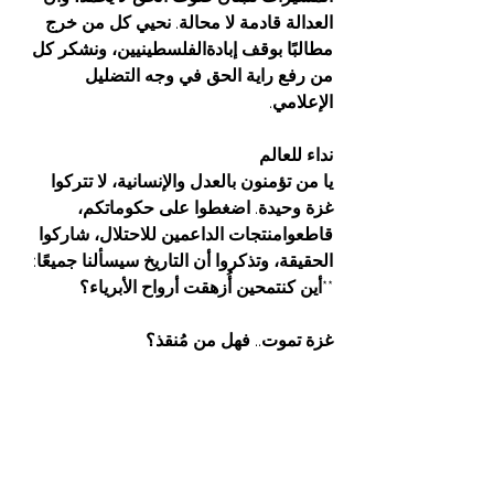
العدالة
قادمة
لا
محالة
. 
نحيي
كل
من
خرج
مطالبًا
بوقف
إبادةالفلسطينيين،
ونشكر
كل
من
رفع
راية
الحق
في
وجه
التضليل
الإعلامي
.
نداء
للعالم
يا
من
تؤمنون
بالعدل
والإنسانية،
لا
تتركوا
غزة
وحيدة
. 
اضغطوا
على
حكوماتكم،
قاطعوامنتجات
الداعمين
للاحتلال،
شاركوا
الحقيقة،
وتذكروا
أن
التاريخ
سيسألنا
جميعًا
: 
**
أين
كنتمحين
أُزهقت
أرواح
الأبرياء؟
غزة
تموت
.. 
فهل
من
مُنقذ؟