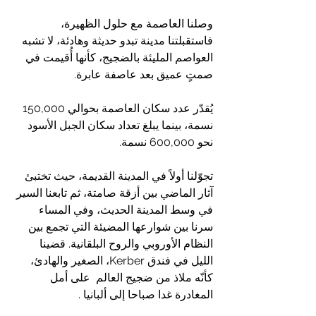
وصلنا العاصمة مع حلول الظهيرة، 
فاستقبلتنا مدينة تبدو حديثة وهادئة، لا تشبه 
العواصم المليئة بالضجيج، كأنها أُقيمت في 
صمتٍ عميق بعد عاصفة عابرة.
يُقدّر عدد سكان العاصمة بحوالي 150,000 
نسمة، بينما يبلغ تعداد سكان الجبل الأسود 
نحو 600,000 نسمة.
تجوّلنا أولاً في المدينة القديمة، حيث تختبئ 
آثار الماضي بين أزقة صامتة، ثم تابعنا السير 
في وسط المدينة الحديث، وفي المساء 
سرنا بين شوارعها المضيئة التي تجمع بين 
النظام الأوروبي والروح البلقانية. قضينا 
الليل في فندق Kerber، الصغير والهادئ، 
كأنّه ملاذ من ضجيج العالم  على أمل 
المغادرة غدا صباحا إلى ألبانيا .