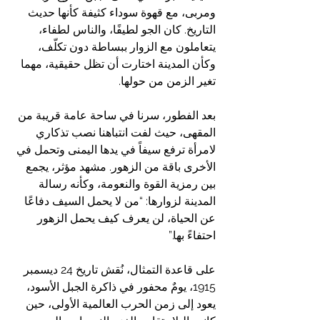
ومربى، مع قهوة سوداء كثيفة كأنها حديث 
التاريخ. كان الجو لطيفًا، والناس لطفاء، 
يتعاملون مع الزوار ببساطة دون تكلّف، 
وكأن المدينة اختارت أن تظل حقيقية، مهما 
تغير الزمن من حولها.
بعد الفطور، سرنا في ساحة عامة قريبة من 
المقهى، حيث لفت انتباهنا نصب تذكاري 
لامرأة ترفع سيفاً في يدها اليمنى وتحمل في 
الأخرى باقة من الزهور. مشهد مؤثر، يجمع 
بين رمزية القوة والنعومة، وكأنه رسالة 
المدينة لزوارها: “من لا يحمل السيف دفاعًا 
عن الحياة، لن يعرف كيف يحمل الزهور 
احتفاءً بها.”
على قاعدة التمثال، نُقش تاريخ 24 ديسمبر 
1915، يومٌ محفور في ذاكرة الجبل الأسود، 
يعود إلى زمن الحرب العالمية الأولى، حين 