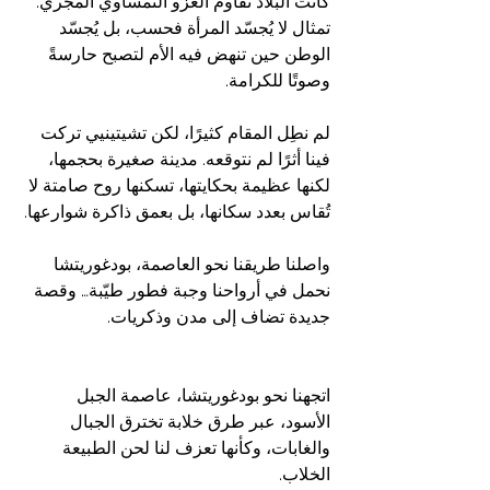
كانت البلاد تقاوم الغزو النمساوي المجري. 
تمثال لا يُجسّد المرأة فحسب، بل يُجسّد 
الوطن حين تنهض فيه الأم لتصبح حارسةً 
وصوتًا للكرامة.
لم نطِل المقام كثيرًا، لكن تشيتينيي تركت 
فينا أثرًا لم نتوقعه. مدينة صغيرة بحجمها، 
لكنها عظيمة بحكايتها، تسكنها روح صامتة لا 
تُقاس بعدد سكانها، بل بعمق ذاكرة شوارعها.
واصلنا طريقنا نحو العاصمة، بودغوريتشا 
نحمل في أرواحنا وجبة فطور طيّبة… وقصة 
جديدة تضاف إلى مدن وذكريات.
اتجهنا نحو بودغوريتشا، عاصمة الجبل 
الأسود، عبر طرق خلابة تخترق الجبال 
والغابات، وكأنها تعزف لنا لحن الطبيعة 
الخلاب.