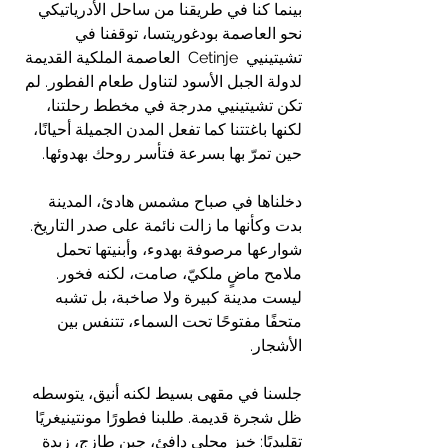
بينما كنا في طريقنا من ساحل الأدرياتيكي 
نحو العاصمة بودغوريتسا، توقفنا في 
تشيتينيي  Cetinje  العاصمة الملكية القديمة 
لدولة الجبل الأسود لتناول طعام الفطور. لم 
تكن تشيتينيي مدرجة في مخطط رحلتنا، 
لكنها باغتتنا كما تفعل المدن الجميلة أحيانًا، 
حين تمرّ بها بسرعة فتأسر روحك بهدوئها.
دخلناها في صباح مشمس هادئ، المدينة 
بدت وكأنها ما زالت نائمة على صدر التاريخ. 
شوارعها مرصوفة بهدوء، وأبنيتها تحمل 
ملامح ماضٍ ملكيّ، صامت، لكنه فخور. 
ليست مدينة كبيرة ولا صاخبة، بل تشبه 
متحفًا مفتوحًا تحت السماء، تتنفس بين 
الأشجار.
جلسنا في مقهى بسيط لكنه أنيق، يتوسطه 
ظل شجرة قديمة. طلبنا فطورًا مونتينيغريًا 
تقليديًا: خبز محلي دافئ، جبن طازج، زبدة 