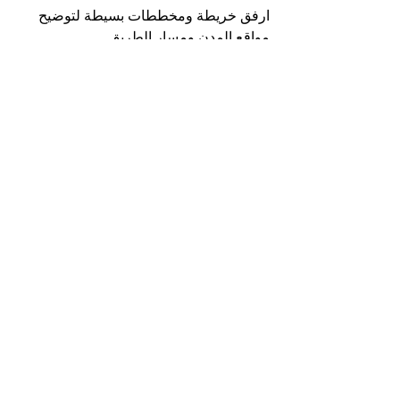
ارفق خريطة ومخططات بسيطة لتوضيح 
مواقع المدن ومسار الطريق.
مسارات في الفكر والعمران
فضاءٌ للحوار والتأمل
إظهار الكل
المنشورات الأخيرة