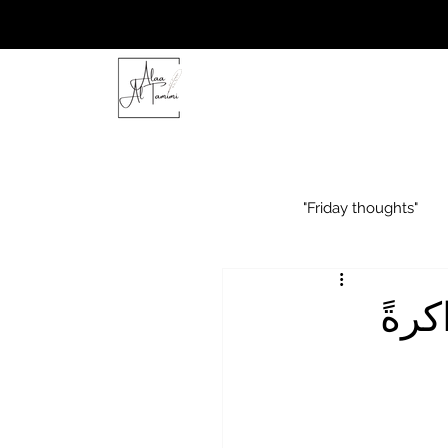
"Friday thoughts"
رةً