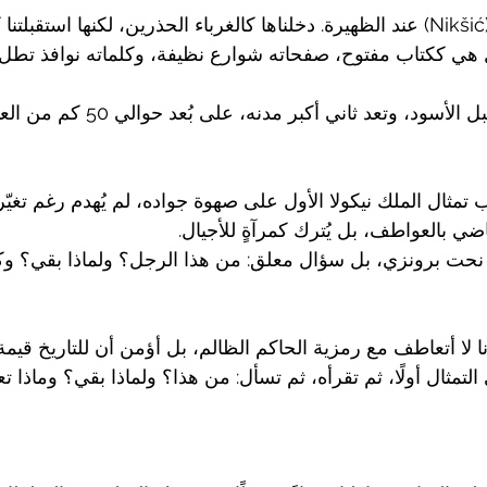
وصلنا مدينة نيكشيتش (Nikšić) عند الظهيرة. دخلناها كالغرباء الحذرين، لكنها است
هي ككتاب مفتوح، صفحاته شوارع نظيفة، وكلماته نوافذ تطل ع
تقع نيكشيتش غرب الجبل الأسود، وتعد ثاني أكبر مدنه، عل
تمثال الملك نيكولا الأول على صهوة جواده، لم يُهدم رغم تغيّر
ضي بالعواطف، بل يُترك كمرآةٍ للأجيال.
نحت برونزي، بل سؤال معلق: من هذا الرجل؟ ولماذا بقي؟ وكيف
ا لا أتعاطف مع رمزية الحاكم الظالم، بل أؤمن أن للتاريخ قيمة 
التمثال أولًا، ثم تقرأه، ثم تسأل: من هذا؟ ولماذا بقي؟ وماذا تعل