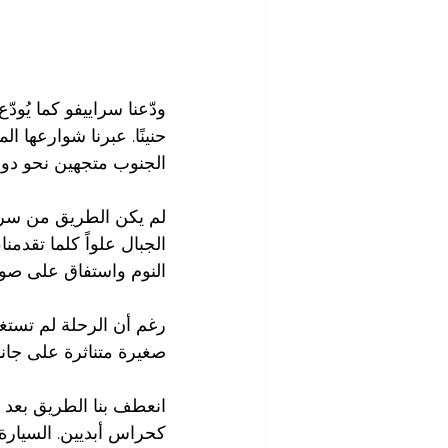
ودّعنا سراييفو كما يُودّ
حنينًا. عبرنا شوارعها ا
الجنوب متجهين نحو دولة
لم يكن الطريق من سراي
الجبال علواً كلما تقدم
النوم واستفاق على صو
رغم أن الرحلة لم تستغر
صغيرة متناثرة على جانب
انعطف بنا الطريق بعد م
كحراس أبديين. السيارة 