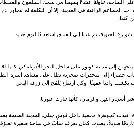
ى الساحة، تناولنا عشاءً بسيطًا من سمك السلمون والسلطا
برتقا
 كندا.
لشوارع الحيوية، ثم عدنا إلى الفندق استعدادًا ليوم جديد.
متجهين إلى مدينة كوتور على ساحل البحر الأدرياتيكي. كلما اقت
اب خضراء إلى منحدرات صخرية تطل على مشاهد آسرة. الطر
شف واديًا عميقًا، وكل ارتفاع يُلمّح إلى زرقة البحر.
 أشجار التين والرمان، كأنها تبارك عبورنا.
ة، فبدت كجوهرة محمية داخل قوسٍ جبلي. المدينة القديمة بسور
اريخًا طويلاً، بصوت كمان يعزفه شابٌ في ساحة صغيرة تطوّقه