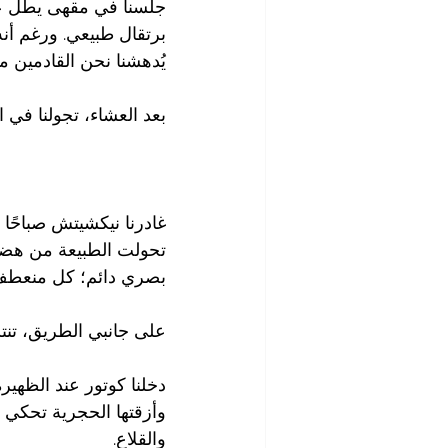
جلسنا في مقهى يطل عل
يُدهشنا نحن القادمين من
بعد العشاء، تجولنا في ا
غادرنا نيكشيتش صباحًا 
تحولت الطبيعة من هض
بصري دائم؛ كل منعطف يك
على جانبي الطريق، تنتشر
دخلنا كوتور عند الظهير
وأزقتها الحجرية تحكي ت
والقلاع.