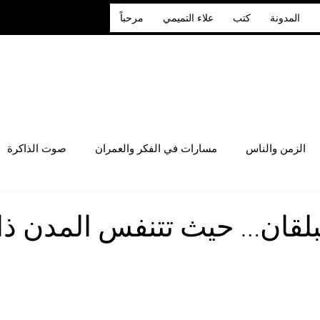
المدونة
كتب
علاء التميمي
مرحباً
الزمن والناس
مسارات في الفكر والعمران
صوت الذاكرة
لقان… حيث تتنفس المدن ذاك
 أصل 5 نجوم.