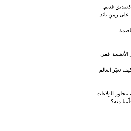
قبلتنا كصديق قديم. 
لى زمنٍ بائد.
ى بُعد حوالي 50 كم من العاصمة 
 الأنظمة. ففي 
 تغيّر العالم 
تتجاوز الولاءات. 
ّمنا منه؟