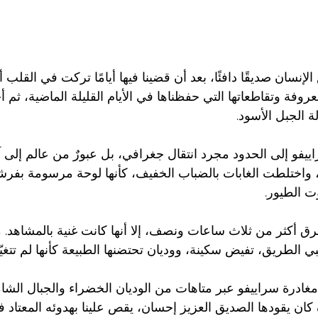
ع الإنسان صديقًا دافئًا، بعد أن قضينا فيها أيامًا تركت في القلب أ
لمعروفة وتقاطعاتها التي حفظناها في الأيام القليلة الماضية، ثم 
 الجبل الأسود.
يفو إلى الحدود مجرد انتقال جغرافي، بل عبورٌ من عالم إلى آ
نا، واختلطت الغابات بالضباب الخفيف، كأنها لوحة مرسومة بفرش
ت الطيور.
ق أكثر من ثلاث ساعات ونصف، إلا أنها كانت غنية بالمشاهد. م
ي الطريق، تفيض سكينة، ووديان تحتضنها الطبيعة كأنها لم تتغيّ
غادرة سراييفو عبر متاهات من الوديان الخضراء والجبال الشا
كان يقودها الصديق العزيز إحسان، يقص علينا بهدوئه المعتاد فص