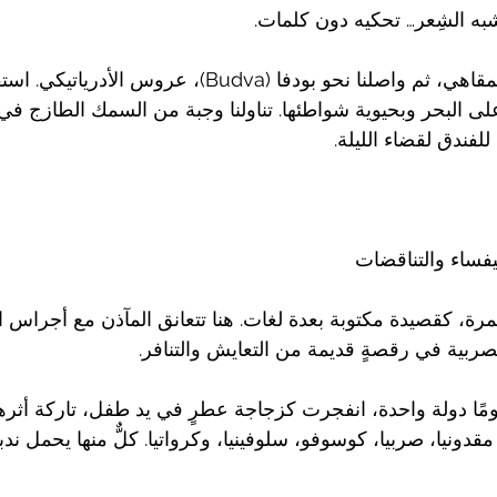
شبه الشِعر… تحكيه دون كلمات.
استرحنا قليلاً في أحد المقاهي، ثم واصلنا نحو بودفا (Budva)، عروس 
على البحر وبحيوية شواطئها. تناولنا وجبة من السمك الطازج ف
 للفندق لقضاء الليلة.
يفساء والتناقضات
رة، كقصيدة مكتوبة بعدة لغات. هنا تتعانق المآذن مع أجراس ا
الصربية في رقصةٍ قديمة من التعايش والتنافر.
ومًا دولة واحدة، انفجرت كزجاجة عطرٍ في يد طفل، تاركة أثره
قدونيا، صربيا، كوسوفو، سلوفينيا، وكرواتيا. كلٌّ منها يحمل ندبة،