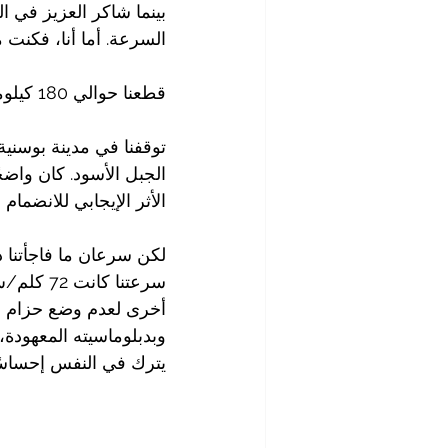
بينما شاكر العزيز في ا
السرعة. أما أنا، فكنت 
قطعنا حوالي 180 كيلومترًا من المنعطفات، كل منعطف منها يروي فصلًا من حكاية هذه الأرض.
الجبل الأسود. كان واضح
الأثر الإيجابي للانضمام إ
لكن سرعان ما فاجأتنا د
أخرى لعدم وضع حزام ال
يترك في النفس إحساسًا أ