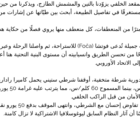
لمقعد الخلفي يزوّدنا بالتين والمشمش الطازج، ويذكرنا من حين 
مستغرقًا في تفاصيل الطبيعة، أبحث بين طيّاتها عن إشارات من ا
توقفنا في مدينة بوسنية جميلة تُدعى فوتشا (Foča) للاستراحة، ثم واصلنا
ًا من تحسن الطريق وانسيابيته أن مستوى البنية التحتية هنا أ
لى الاتحاد الأوروبي.
ورية شرطة متخفية، أوقفنا شرطي ستيني يحمل كاميرا رادارية،
أمان من قبل الراكب الخلفي.
وبدبلوماسيته المعهودة، تفاوض إ
ن آثار النظام السابق ليوغوسلافيا الاشتراكية لا تزال كامنة.