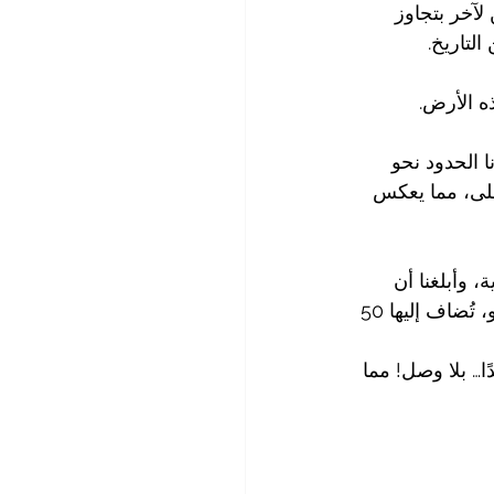
لآخر بتجاوز 
لتاريخ.
 الرحلة وعبرنا الحدود نحو 
على، مما يعكس 
 وأبلغنا أن 
سرعتنا كانت 72 كلم/س، بينما المسموح 60 كلم/س، مما يترتب عليه غرامة 50 يورو، تُضاف إليها 50 
حسان مع الشرطي، وانتهى الموقف بدفع 50 يورو نقدًا… بلا وصل! مما 