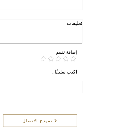
حين يتحول الاسم إلى تهمة
تعليقات
خاطرة الجمعة حين يتحول الاسم إلى
تهمة د. علاء محمود التميمي آب ٢٠٢٦
تخيّلوا المشهد. طبيب أمريكي من
إضافة تقييم
أصول مصرية، اسمه عبد السيد
(Abdul El-Sayed)، وُلد ونشأ في
ولاية ميشيغان. درس الطب والصحة
اكتب تعليقًا...
العامة، وعمل
نموذج الاتصال