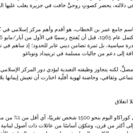
 دلالته، يحضر كصوتٍ روحيٍّ خافت في جزيرة يغلب عليها الطا
اسم جامع عمر بن الخطاب، هو أقدم وأهم مركز إسلامي في كور
ادرة سياسية، بل ثمرة تضامن ديني عابر للحدود؛ إذ ساهم في 
افة إلى دعم من جاليات مسلمة في ترينيداد وتوباغو.
ّسع الجامع لنحو 200 مصلٍّ، لكنه يتجاوز وظيفته التعبدية ليؤدي دور المركز الإسل
ماعي وثقافي، وحاضنة لهوية أقلّية اختارت أن تعيش إيمانها بل
ا انغلاق
يُقدَّر عدد المسلمين في كوراكاو ا
إلى أكثر من قرن، وتتكوّن أساسًا من عائلات ذات أصول لبنانية