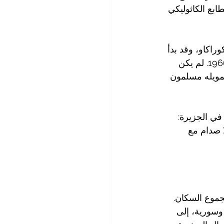
بع الكاثوليكي 
اكاو، وقد بدأ 
بناؤه في عام 1963، واكتمل عام 1965، قبل أن يُفتتح رسميًا في الأول من أيار/مايو 1966. لم يكن 
تمويله مسلمون 
امي في الجزيرة: 
ا صدام مع 
ليوم بنحو 1500 شخص تقريبًا، أي أقل من 1% من مجموع السكان. 
 وسورية، إلى 