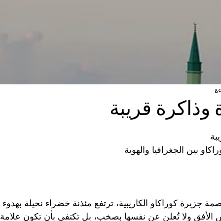
 وذاكرة قريبة
 أصل 5 نجوم.
بة
كاو بين الجغرافيا والهوية
مة جزيرة كوراكاو الكاريبية، ترتفع مئذنة خضراء نحيلة بهدو
فس الأفق ولا تُعلن عن نفسها بصخب، بل تكتفي بأن تكون علامة ذ