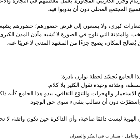
م وجزر الكاريبي المجاورة. يعمل معظمهم في التجارة والأعم
سيج المجتمع المحلي دون أن يذوبوا فيه.
 شعارات كبرى، ولا يسعون إلى فرض حضورهم؛ حضورهم يشبه 
خب. والمئذنة التي تلوح في الصورة لا تُشبه مآذن المدن الكبرى
 يُصالح المكان، يصبح جزءًا من المشهد المدني لا غريبًا عنه.
ا الجامع تُجسّد لحظة توازن نادرة:
طة، ومئذنة وحيدة تقول الكثير بلا كلام.
لاستعمار والهجرات والتنوّع الثقافي، يبدو هذا الجامع كأنه ذاك
 واستقرّت دون أن تطالب بشيء سوى حق الوجود.
بأن الهوية ليست دائمًا صاخبة، وأن الذاكرة حين تكون واثقة، لا ت
 والتأمل
مسارات في الفكر والعمران