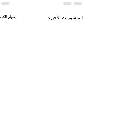
إظهار الكل
المنشورات الأخيرة
لعمق إلى السطح
الى أين يتجه الذكاء
الاصطناعي؟