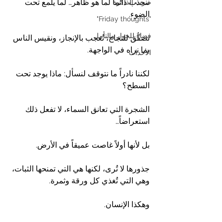
ننجذب دائماً لما هو ظاهر… لما يلمع تحت 
صوت الذاكرة
الضوء.
"Friday thoughts"
فضاءٌ للحوار والتأمل
نصفّق للنجاح، نُعجب بالإنجاز، ونقيس الناس 
بما نراه في الواجهة.
الأحداث
لكننا نادراً ما نتوقف لنسأل: ماذا يوجد تحت 
السطح؟
الشجرة التي تعانق السماء، لا تفعل ذلك 
استعراضاً…
بل لأنها أولاً غاصت عميقاً في الأرض.
جذورها لا تُرى، لكنها هي التي تمنحها الثبات، 
وهي التي تُغذي كل ورقة وثمرة.
وهكذا الإنسان.