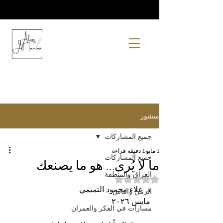
منشور
جميع المشاركات
1 مايو
1 دقيقة قراءة
جميع المشاركات
ما لا يُرى… هو ما يصنعك
العراق والمنطقة
تم التقييم بـ ليس رقمًا من أصل 5 نجوم.
د. علاء محمود التميمي 
الزمن والناس
مايس ٢٠٢٦
مسارات في الفكر والعمران