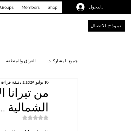
تسجيل الدخول
Groups
Members
Shop
نموذج الاتصال
جميع المشاركات
العراق والمنطقة
16 يوليو 2025
2 دقيقة قراءة
فضاءٌ للحوار والتأمل
الأحداث
من تيرانا ا
الشمالية …
تم التقييم بـ ليس رقمًا من