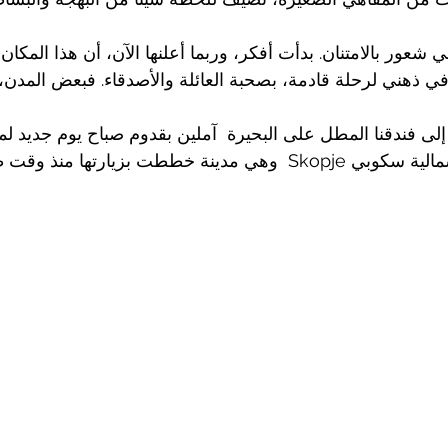
 شعور بالامتنان. بدأت أفكر، وربما أعلنها الآن، أن هذا المكان
 ذهني لرحلة قادمة، بصحبة العائلة والأصدقاء. فبعض المدن، ك
إلى فندقنا المطل على البحيرة  آملين بقدوم صباح يوم جديد لمو
ة خططت بزيارتها منذ وقت طويل .