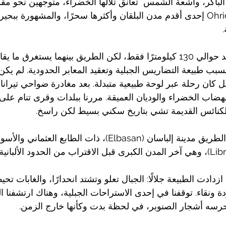
ح الباكر، وأشعة الشمس  تعانق تلالها الخضراء، متوجهين نحو مقد
تنتظرنا مدينة أوهريد، Ohrid إحدى أقدم مدن البلقان وأكثرها سحرًا، والمشهورة بب
.
تفصل بين تيرانا وأوهريد حوالي 130 كيلومترًا فقط، لكن الطريق بينهما يستغر
سبب طبيعة التضاريس الجبلية وتعقيد المعابر الحدودية. لم يكن
 كان رحلة عبر لوحة طبيعية متبدلة. بعد مغادرة ضواحي تيرانا، 
الهضاب الخضراء والوديان العميقة. مررنا ببلدات وقرى تنام على
لكنائس القديمة تشي بتاريخ سكني بسيط لكن راسخ.
من أبرز المحطات في الطريق مدينة إلباسان (Elbasan)، ذات الطابع 
ازدادت الطبيعة جلالًا: الجبال تعلو وتشتد انحدارًا، والغابات تح
ودة ونقاء. توقفنا في إحدى الاستراحات الجبلية، وهناك ارتشفنا ا
رسه أشجار الصنوبر، في لحظة بدت وكأنها خارج الزمن.