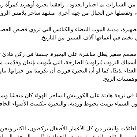
ن السيارات تم اجتياز الحدود ، رافقتنا بحيرة أوهريد كمرآة زرق
 وتفصلها عن الجبال من جهة أخرى. مشهد ساحر يلامس الروح 
الظهيرة، مدينة البيوت البيضاء والكنائس التي تروي قصص العصور
تي تخبئ في أعماقها آلاف السنين من التاريخ.
لى مطعم صغير يطل مباشرة على البحيرة. جلسنا في ركن هادئ
أسماك التروت (براوت) الطازجة، التي شُويت بإتقان وقدّمت م
لغداء لذيذًا، كما لو أن البحيرة قررت أن تكرمنا من خيراتها. تنا
وهمسات الريح.
في نزهة هادئة على الكورنيش الساحر. الهواء كان منعشًا ويميل
ز. السماء تزينت بخيوط وردية، والبحيرة عكست الأضواء الخافت
لعائلات والبشر من كل الأعمار. الأطفال يركضون، الكثير ونحن
ث من المقاهي الصغيرة، تضيف للحظة شيئًا من البهجة والبساط