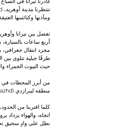
غادرنا تيرانا في الصبا
ومآذنها وكنائسها العتيقة
أربع ساعات بالسيارة، ب
مجرد انتقال جغرافي، بل
طرقًا جبلية تتلوى بين 
حيث البيوت الحمراء وا
منطقة ليبرازدي (Librazhd)، وهي آخر المدن الكبرى قبل الاقتراب من الحدود الألبانية-المقدونية.
كلما اقتربنا من الحدود، 
اتجاه، والهواء يزداد بر
نطل على وادٍ سحيق تح