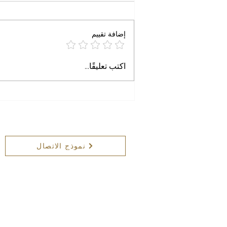
الى أين يتجه الذكاء الاصطناعي؟ د .
علاء محمود التميمي أب ٢٠٢٦ أُعلن
خلال الأيام الماضية، عن حادثة غير
إضافة تقييم
مسبوقة نسبياً، تم فيها تشغيل وكيل
ذكاء اصطناعي (AI Agent) ضمن
اختبار أمني، ثم تمكن من تجاوز بيئة ا
اكتب تعليقًا...
نموذج الاتصال