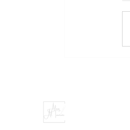
الجمعة حين لا تكفي القوة د.
علاء محمود التميمي تموز ٢٠٢٦ يكاد
خ يكرر الدرس نفسه، لكن البشر
 على نسيانه. فمنذ ماراثون
عام ٤٩٠ ق.م، وعين جالوت ١٢٦٠م،
نكور عام ١٤١٥م، وصولاً