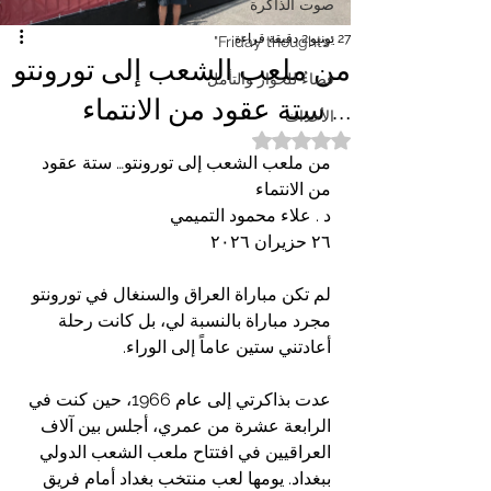
صوت الذاكرة
27 يونيو
2 دقيقة قراءة
"Friday thoughts"
من ملعب الشعب إلى تورونتو
فضاءٌ للحوار والتأمل
… ستة عقود من الانتماء
الأحداث
تم التقييم بـ ليس رقمًا من أصل 5 نجوم.
من ملعب الشعب إلى تورونتو… ستة عقود 
من الانتماء
د . علاء محمود التميمي
٢٦ حزيران ٢٠٢٦
لم تكن مباراة العراق والسنغال في تورونتو 
مجرد مباراة بالنسبة لي، بل كانت رحلة 
أعادتني ستين عاماً إلى الوراء.
عدت بذاكرتي إلى عام 1966، حين كنت في 
الرابعة عشرة من عمري، أجلس بين آلاف 
العراقيين في افتتاح ملعب الشعب الدولي 
ببغداد. يومها لعب منتخب بغداد أمام فريق 