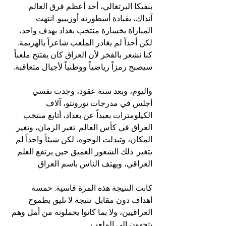
بنفيكا البرتغالي، أحد أعظم فرق العالم 
آنذاك، بقيادة أسطورته أوزيبيو. انتهت 
المباراة بخسارة منتخب بغداد بهدف واحد، 
لكن أحداً لم يغادر الملعب شاعراً بالهزيمة. 
كنا نشعر بالفخر لأن العراق كان يفتتح ملعباً 
سيصبح رمزاً رياضياً ووطنياً لأجيال متعاقبة.
واليوم، وبعد ستة عقود، وجدت نفسي 
أجلس في مدرجات تورونتو، آلاف 
الكيلومترات بعيداً عن بغداد، أتابع منتخب 
العراق في كأس العالم. تغير الزمان، وتغير 
المكان، وتبدلت الوجوه، لكن شيئاً واحداً لم 
يتغير: ذلك الشعور العميق حين يرتفع العلم 
العراقي، ويهتف الناس باسم العراق.
كانت النتيجة هذه المرة قاسية. خمسة 
أهداف دون مقابل. نتيجة لا تليق بطموح 
العراقيين، ولا بما كانوا يحملونه من أمل وهم 
يتجهون إلى الملعب.