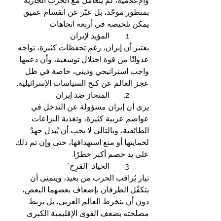
والإعلامية، لم يتعامل مع الحرب الجارية 
بمنظور موحّد، بل عبّر عن انقسام عميق 
يمكن تلخيصه في أربعة اتجاهات 
	1.	المؤيد لإيران
يعتبر أن إيران، رغم تحفظات كثيرة، تواجه 
عدوانًا من قوة احتلال توسعية، وأن دعمها 
واجب استراتيجي وديني، خاصة في ظل 
عجز العالم عن كبح السياسات الإسرائيلية.
	2.	المنحاز ضد إيران
يرى أن إيران مسؤولة عن التدخل في 
عواصم عربية كثيرة، وتغذية النزاعات 
الطائفية، وبالتالي لا يجب أن يُبذل جهدٌ 
لحمايتها أو منع استهدافها، حتى وإن تم ذلك 
على يد خصم أكبر خطرًا.
	3.	الحياد “الفرِح”
تيار يُراقب الحرب من بعيد، ويتمنى أن 
يتكفّل الطرفان بإضعاف بعضهما البعض، 
دون أن ينخرط العالم العربي، بل يربط 
مصلحته بضعف القوى الإقليمية الكبرى 