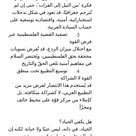
فكرة “من النيل إلى الفرات”، حتى إن لم 
تُترجم جغرافيًا، قد تعود في شكل تدخلات 
استخباراتية، أمنية، واقتصادية توسعية على 
حساب السيادة العربية.
	3.	تصفية القضية الفلسطينية عبر 
فرض القوة
مع اختلال ميزان الردع، قد تُفرض تسويات 
مجحفة بحق الفلسطينيين، ويُختصر السلام 
في مفاهيم أمنية تلغي الحقّ والتاريخ.
	4.	توسيع التطبيع تحت منطق 
القوة لا الشراكة
قد يُستخدم هذا الانتصار لفرض مزيد من 
التطبيع العربي، لا كشراكة متكافئة، بل 
كإملاء من مركز قوّة على محيط خائف 
ومجزّأ.
هل يكفي الحياد؟
الحياد، في ذاته، ليس عيبًا ولا خيانة. لكنه إن 