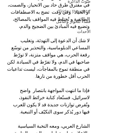
صوت الذاكرة
في مفترق طرق حاد بين الانحياز، والصمت، 
"Friday thoughts"
او الحياد . وفي وقت  تضج به الاصطفافات 
الطائفية و تُختلط فيه المواقف بالمصالح، 
فضاءٌ للحوار والتأمل
وتضيع فيه المبادئ بين الضجيج والدم، 
الأحداث
لا شك أن الدعوة إلى التهدئة، وتغليب 
المساعي الدبلوماسية، والتحذير من توسّع 
رقعة الحرب، هي مواقف متزنة، لا تورّط 
صاحبها في الدم، ولا تفرّط في السيادة. لكن 
في منطقة تموج بالمفاجآت، ليست تداعيات 
الحرب أقل خطورة من نارها.
فإذا ما انتهت المواجهة بانتصار  واضح 
لاسرائيل، فستُعاد كتابة خرائط النفوذ، 
وتُفرض توازنات جديدة قد لا يكون للعرب 
فيها دور يُذكر سوى التكيّف أو التبعية.
الشارع العربي، ومعه النخبة السياسية 