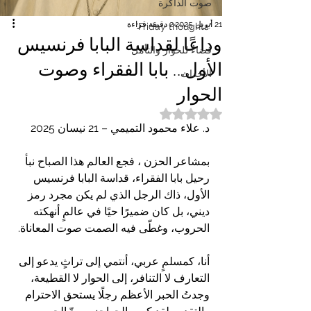
صوت الذاكرة
21 أبريل 2025
2 دقيقة قراءة
"Friday thoughts"
وداعًا لقداسة البابا فرنسيس
فضاءٌ للحوار والتأمل
الأول… بابا الفقراء وصوت
الأحداث
الحوار
تم التقييم بـ ليس رقمًا من أصل 5 نجوم.
د. علاء محمود التميمي – 21 نيسان 2025
بمشاعر الحزن ، فجع العالم هذا الصباح نبأ 
رحيل بابا الفقراء، قداسة البابا فرنسيس 
الأول، ذاك الرجل الذي لم يكن مجرد رمز 
ديني، بل كان ضميرًا حيًا في عالمٍ أنهكته 
الحروب، وغطّى فيه الصمت صوت المعاناة.
أنا، كمسلمٍ عربي، أنتمي إلى تراثٍ يدعو إلى 
التعارف لا التنافر، إلى الحوار لا القطيعة، 
وجدتُ الحبر الأعظم رجلًا يستحق الاحترام 