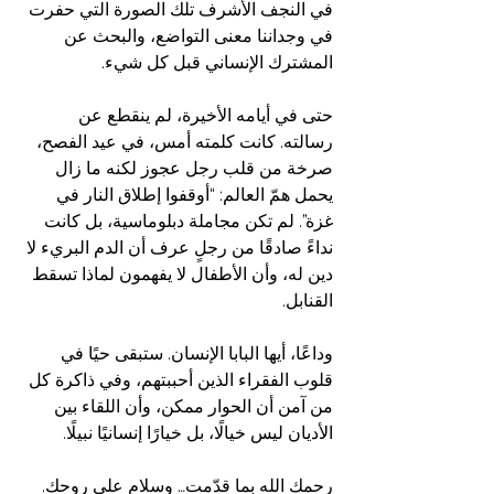
في النجف الأشرف تلك الصورة التي حفرت 
في وجداننا معنى التواضع، والبحث عن 
المشترك الإنساني قبل كل شيء.
حتى في أيامه الأخيرة، لم ينقطع عن 
رسالته. كانت كلمته أمس، في عيد الفصح، 
صرخة من قلب رجل عجوز لكنه ما زال 
يحمل همّ العالم: “أوقفوا إطلاق النار في 
غزة”. لم تكن مجاملة دبلوماسية، بل كانت 
نداءً صادقًا من رجلٍ عرف أن الدم البريء لا 
دين له، وأن الأطفال لا يفهمون لماذا تسقط 
القنابل.
وداعًا، أيها البابا الإنسان. ستبقى حيًا في 
قلوب الفقراء الذين أحببتهم، وفي ذاكرة كل 
من آمن أن الحوار ممكن، وأن اللقاء بين 
الأديان ليس خيالًا، بل خيارًا إنسانيًا نبيلًا.
رحمك الله بما قدّمت… وسلام على روحك.