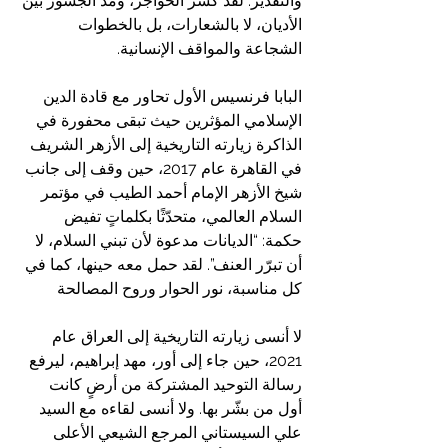
والتقدير. لقد كسر الحواجز، ومدّ الجسور بين 
الأديان، لا بالشعارات، بل بالخطوات 
الشجاعة والمواقف الإنسانية.
البابا فرنسيس الأول تحاور مع قادة الدين 
الإسلامي المؤثرين حيث تبقى محفورة في 
الذاكرة زيارته التاريخية إلى الأزهر الشريف 
في القاهرة عام 2017، حين وقف إلى جانب 
شيخ الأزهر الإمام أحمد الطيب في مؤتمر 
السلام العالمي، متحدّثًا بكلماتٍ تفيض 
حكمة: “الديانات مدعوة لأن تبني السلام، لا 
أن تبرّر العنف”. لقد حمل معه حينها، كما في 
كل مناسبة، نور الحوار وروح المصالحة
لا أنسى زيارته التاريخية إلى العراق عام 
2021، حين جاء إلى أور، مهد إبراهيم، ليرفع 
رسالة التوحيد المشتركة من أرضٍ كانت 
أول من بشّر بها. ولا أنسى لقاءه مع السيد 
علي السيستاني المرجع الشيعي الأعلى   