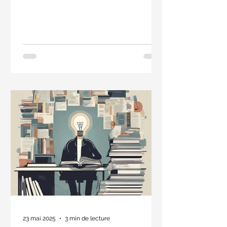
Je n’aime pas lire. Le problème n’est
pas la lecture elle-même, mais que
tu n’as pas encore découvert ton
domaine
23 mai 2025
3 min de lecture