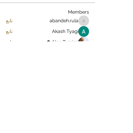
Members
abandeh.rula
تابع
abandeh.rula
Akash Tyagi
تابع
Alaa Tamimi
تابع
مشاهدة جميع الأعضاء (3)
نموذج الاتصال