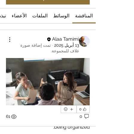
المناقشة
الوسائط
الملفات
الأعضاء
نبذة
Alaa Tamimi
13 أبريل 2025
·
تمت إضافة صورة
غلاف للمجموعة.
0
نبذة
61
0
These groups of work are currently
being organized.