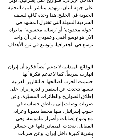
الداخل الإيراني، صواريخ على إسرائيل، توتر 
على جبهة لبنان، وتهديد مباشر للبنية التحتية 
الحيوية في الخليج. هذا وحده كافٍ لنسف 
السردية السهلة التي تختزل المشهد في 
“جولة محدودة” أو “رسالة محسوبة”. ما نراه 
الآن هو توسع أفقي وعمودي في آن واحد: 
توسع في الجغرافيا، وتوسع في نوع الأهداف. 
الوقائع الميدانية لا تدعم أيضاً فكرة أن إيران 
انهارت سريعاً، كما لا تدعم فكرة أنها 
حسمت الحرب لصالحها. فالتقارير الغربية 
نفسها تتحدث عن استمرار قدرة إيران على 
إطلاق الصواريخ والطائرات المسيّرة، وعن 
ضربات وصلت إلى مناطق حساسة في 
جنوب إسرائيل، منها محيط ديمونا وعراد، 
مع وقوع إصابات وأضرار ملموسة. وفي 
المقابل، تتحدث المصادر ذاتها عن خسائر 
بشرية كبيرة داخل إيران، وعن ضربات 