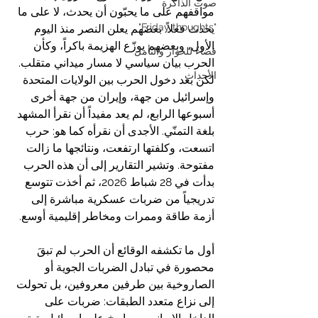
صوت الذاكرة
مواقفهم على ما يحبّون أن يحدث، لا على ما 
"Friday thoughts"
يحدث فعلاً. بعضهم يعلن النصر منذ اليوم 
الأول، وبعضهم يوزّع الهزيمة باكراً، وكأن 
فضاءٌ للحوار والتأمل
الحرب بيان سياسي لا مسار ميداني متقلب. 
الأحداث
لكن بعد دخول الحرب بين الولايات المتحدة 
وإسرائيل من جهة، وإيران من جهة أخرى 
أسبوعها الرابع، لم يعد مفيداً أن نقرأ المشهد 
بلغة التمنّي. الأجدى أن نقرأه كما هو: حرب 
اتسعت، وكلفتها ارتفعت، ونتائجها ما زالت 
مفتوحة. وتشير التقارير إلى أن هذه الحرب 
بدأت في 28 شباط 2026، ثم أخذت تتوسع 
تدريجياً من ضربات عسكرية مباشرة إلى 
أزمة طاقة وممرات ومخاطر إقليمية أوسع.  
أول ما تكشفه الوقائع أن الحرب لم تبقَ 
محصورة في تبادل الضربات الجوية أو 
الصاروخية بين طرفين معروفين، بل تحولت 
إلى نزاع متعدد الطبقات: ضربات على 