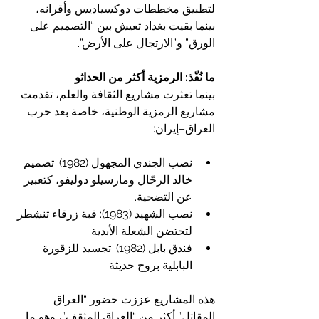
لتطبيق مخططات دوكسياديس وأقرانه، 
بينما بقيت بغداد تعيش بين “التصميم على 
الورق” و”الارتجال على الأرض”.
ما نُفّذ: الرمزية أكثر من الحداثو
بينما تعثرت مشاريع الثقافة والعلم، تقدمت 
مشاريع الرمزية الوطنية، خاصة بعد حرب 
العراق–إيران:
نصب الجندي المجهول (1982): تصميم 
خالد الرحّال ومارسيلو دوليفو، كتعبير 
عن التضحية.
نصب الشهيد (1983): قبة زرقاء تنشطر 
لتحتضن الشعلة الأبدية.
فندق بابل (1982): تجسيد للزقورة 
البابلية بروح حديثة.
هذه المشاريع عززت حضور “العراق 
المقاتل” أكثر من “العراق المثقف”، وهو ما 