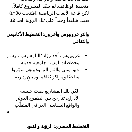
متعددة الوظائف. لم ينفّذ المشروع كاملاً، 
لكن قاعة الألعاب الرياضية (افتُتحت 1980) 
بقيت شاهداً وحيداً على تلك الرؤية الحداثيّة
والتر غروبيوس وآخرون: التخطيط الأكاديمي 
والثقافي
غروبيوس، أحد روّاد “الباوهاوس”، رسم 
مخططات لمدينة جامعية حديثة.
جيو بونتي وألفار ألتو وغيرهم صمّموا 
متاحفًا ومراكز ثقافية ومبانٍ إدارية.
 لكن تلك المشاريع بقيت حبيسة 
الأدراج، تتأرجح بين الطموح الدولي 
والواقع السياسي العراقي المتقلّب.
التخطيط الحضري: الرؤية والقيود