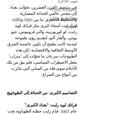
صوت الذاكرة
في منتصف القرن العشرين، تحوّلت بغداد 
"Friday thoughts"
إلى مختبر عالمي للحداثة المعمارية 
فضاءٌ للحوار والتأمل
والتخطيط الحضري. ما بين 1952 و1982، 
استُدعيت أسماء كبرى مثل فرانك لويد 
الأحداث
رايت، لو كوربوزييه، والتر غروبيوس، جيو 
بونتي، وألفار ألتو، لتقديم رؤى طموحة 
لمدينة كانت تطمح أن تكون عاصمة الشرق 
الأوسط الثقافية والاقتصادية. لكن هذه 
الطموحات سرعان ما تحوّلت إلى “سراب” 
بفعل الاضطراب السياسي، فلم يبقَ من تلك 
الأحلام سوى قلة من المباني التي تناثرت 
بين أمواج من الصراع.
التصاميم الكبرى: من الحداثة إلى الطوباويج
فرانك لويد رايت: “بغداد الكبرى”
عام 1957، قدّم رايت خطته الطوباوية تحت 