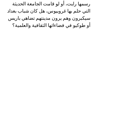
رسمها رايت، أو لو قامت الجامعة الحديثة 
التي حلم بها غروبيوس، هل كان شباب بغداد 
سيكبرون وهم يرون مدينتهم تضاهي باريس 
أو طوكيو في فضاءاتها الثقافية والعلمية؟
لكن بغداد، بطبيعتها، مدينة لا تموت. هي التي 
التهمت الحروب وأعادت صياغة نفسها 
مرات لا تُحصى. وربما تكون تلك المشاريع 
المؤجّلة، بكل ما فيها من سراب، قد منحتها 
شيئًا أثمن: القدرة على أن تبقى فضاءً 
مفتوحًا للخيال، مدينةً تُعلّمنا أن العمران 
ليس جدرانًا فقط، بل وعدٌ مؤجَّل ينتظر 
لحظة صدق ليتحوّل إلى واقع.
ومن بين هذا الركام، أجد نفسي مؤمنًا أن 
بغداد ستظل تلهم العالم، كما ألهمت رايت 
وكوربوزييه، وأن ساعة البناء الحقيقي 
ستأتي يومًا، عندما تتصالح المدينة مع ذاتها 
وتعيد اكتشاف معنى اسمها القديم: مدينة 
السلام.