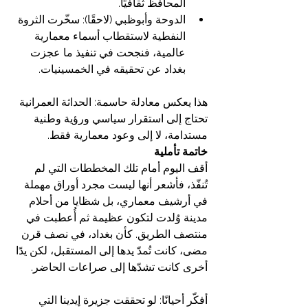
المحافظ ثقافيًا.
الدوحة وأبوظبي (لاحقًا): سخّرت الثروة 
النفطية لاستقطاب أسماء معمارية 
عالمية، فنجحت في تنفيذ ما عجزت 
بغداد عن تحقيقه في الخمسينيات.
هذا يعكس معادلة حاسمة: الحداثة العمرانية 
تحتاج إلى استقرار سياسي ورؤية وطنية 
مستدامة، لا إلى وعود معمارية فقط.
خاتمة تأملية
أقف اليوم أمام تلك المخططات التي لم 
تُنفّذ، فأشعر أنها ليست مجرد أوراق مهملة 
في أرشيف معماري، بل شظايا من أحلام 
مدينة وُلدت لتكون عظيمة ثم أُعطبت في 
منتصف الطريق. كأن بغداد، في نصف قرن 
مضى، كانت تُمدّ يدها إلى المستقبل، لكن يدًا 
أخرى كانت تشدّها إلى صراعات الحاضر.
أفكّر أحيانًا: لو تحققت جزيرة إيدينا التي 