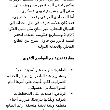
يعكس تحوّل الدولة من مشروع حداثي 
مدني إلى مشروع تعبوي عسكري.
أما المعماري العراقي رفعت الجادرجي، 
فقد كان علامة فارقة في نقل الحداثة إلى 
السياق المحلي، عبر مبانٍ مثل مبنى العبّود 
(1955) ومشاريع حكومية عديدة، ليحفر 
اسمه كأبرز من حاول المزج بين الطابع 
المحلي والحداثة الدولية
مقارنة نقدية مع العواصم الأخرى
القاهرة: حاولت عبر “مدينة نصر” 
ومشاريع عبد الناصر أن تترجم الحداثة 
العمرانية، لكنها غُلبت على أمرها أمام 
النمو السكاني العشوائي.
الرياض: اعتمدت على المخططات 
الدولية ونفّذتها تدريجيًا، فبرزت أحياء 
منظمة وبنية تحتية متسقة، رغم الطابع 