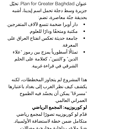
عنوان Plan for Greater Baghdad. تخيّل 
جزيرة وسط دجلة تحمل اسم إيدينا، أشبه 
بحديقة جنّة معاصرة، تضم:
دار أوبرا ضخمة تتسع لآلاف المتفرجين.
مكتبة ومتحفًا ودارًا للعلوم.
جامعة حديثة تعكس انفتاح العراق على 
المعرفة.
تمثالًا أسطورياً يمزج بين رموز “علاء 
الدين” و”التنين”، كعلامة على الحلم 
الشرقي في قراءة غربية.
هذا المشروع لم يتجاوز المخططات، لكنه 
يكشف كيف نظر الغرب إلى بغداد باعتبارها 
“مسرحًا” يمكن أن يجسّد فيه الطموح 
العمراني العالمي.
لو كوربوزييه: المجمع الرياضي
قدّم لو كوربوزييه تصورًا لمجمع رياضي 
متكامل ضمن خطة لاستضافة الأولمبياد. 
ضمّ ملاعب داخلية وخارجية وصالات 