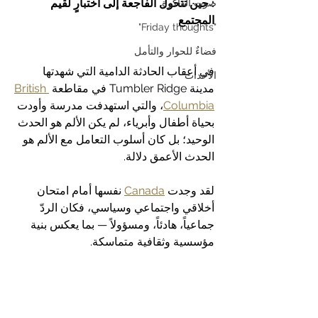
: حين تتحول الفاجعة إلى اختبارٍ لقيم 
صوت الذاكرة
المجتمع
"Friday thoughts"
فضاءٌ للحوار والتأمل
في أعقاب الحادثة الدامية التي شهدتها 
الأحداث
مدينة Tumbler Ridge في مقاطعة 
British 
Columbia
، والتي استهدفت مدرسة وأودت 
بحياة أطفال وأبرياء، لم يكن الألم هو الحدث 
الوحيد؛ بل كان أسلوب التعامل مع الألم هو 
الحدث الأعمق دلالة.
لقد وجدت 
Canada
 نفسها أمام امتحان 
أخلاقي واجتماعي وسياسي، فكان الردّ 
جماعياً، هادئاً، ومسؤولاً — بما يعكس بنية 
مؤسسية وثقافية متماسكة.