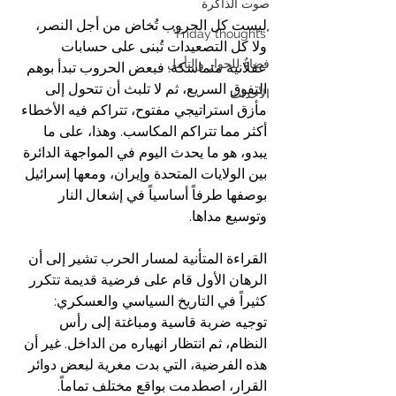
صوت الذاكرة
ليست كل الحروب تُخاض من أجل النصر، 
"Friday thoughts"
ولا كل التصعيدات تُبنى على حسابات 
فضاءٌ للحوار والتأمل
عقلانية متماسكة. فبعض الحروب تبدأ بوهم 
التفوق السريع، ثم لا تلبث أن تتحول إلى 
الأحداث
مأزق استراتيجي مفتوح، تتراكم فيه الأخطاء 
أكثر مما تتراكم المكاسب. وهذا، على ما 
يبدو، هو ما يحدث اليوم في المواجهة الدائرة 
بين الولايات المتحدة وإيران، ومعها إسرائيل 
بوصفها طرفاً أساسياً في إشعال النار 
وتوسيع مداها.  
القراءة المتأنية لمسار الحرب تشير إلى أن 
الرهان الأول قام على فرضية قديمة تتكرر 
كثيراً في التاريخ السياسي والعسكري: 
توجيه ضربة قاسية ومباغتة إلى رأس 
النظام، ثم انتظار انهياره من الداخل. غير أن 
هذه الفرضية، التي بدت مغرية لبعض دوائر 
القرار، اصطدمت بواقع مختلف تماماً. 