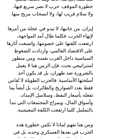
خطورة الموقف: حرب لا نصر سريع فيها، 
ولا سلام قريب لها، ولا انسحاب مريح منها.  
إيران، من جانبها، لا تبدو في عجلة من أمرها 
لإنهاء الحرب. فكلما طال أمد المواجهة، 
ارتفعت كلفتها على خصومها، واتسعت آثارها 
على الاقتصاد العالمي، وازدادت الضغوط 
السياسية داخل الغرب نفسه. ومن منظور 
استراتيجي بحت، فإن الزمن هنا لا يعمل 
بالضرورة ضد طهران، بل قد يكون أحد 
أسلحتها الأساسية. فالحرب الطويلة لا تُقاس 
فقط بعدد الصواريخ والطائرات، بل أيضاً بما 
تفعله بأسعار النفط، وسلاسل الإمداد، 
وأسواق المال، وبمزاج المجتمعات التي تبدأ 
بالتململ كلما ارتفعت الكلفة المعيشية.  
ومن هنا نفهم لماذا لا تكمن خطورة هذه 
الحرب في بعدها العسكري وحده، بل في 