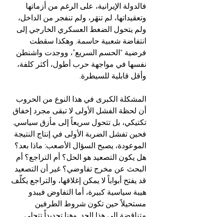
فالدولة الإيرانية، على الرغم من أزماتها 
وتعقيداتها، لم تنهَر، ولم تنفجر من الداخل، 
ولم يتحول الضغط العسكري الخارجي إلى 
انتفاضة شعبية حاسمة. وهكذا سقطت 
فرضية “الحسم السريع”، ووجدت واشنطن 
نفسها في مواجهة حرب أطول، أكثر كلفة، 
وأقل قابلية للسيطرة.  
المشكلة الكبرى في هذا النوع من الحروب 
أن لحظة الفشل الأولى لا تبقى مجرد إخفاق 
تكتيكي، بل تتحول سريعاً إلى مأزق سياسي. 
فحين تفشل الضربة الأولى في إنتاج النتيجة 
الموعودة، يصبح السؤال الأصعب: ماذا بعد؟ 
هل يكون التصعيد هو الحل؟ أم التراجع؟ أم 
البحث عن مخرج تفاوضي؟ غير أن التصعيد 
قد يفتح أبواباً لا يمكن إغلاقها، والتراجع يكلّف 
هيبة سياسية كبيرة، أما التفاوض فيبدو 
مستحيلاً حين تكون شروط الطرفين 
متناقضة إلى هذا الحد. وهنا تحديداً تتجلى 