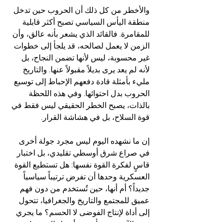
والأخطر من كل ذلك أن الحروب حين تدخل 
منطقة اليأس السياسي تصبح أكثر قابلية 
للمقامرة. فالقائد الذي يشعر بأنه عالق، وأن 
الزمن لا يعمل لصالحه، قد يلجأ إلى خطوات 
غير محسوبة، ليس لأنها تضمن النجاح، بل 
لأنه لم يعد يرى بديلاً مقبولاً عنها. والتاريخ 
مليء بأمثلة قادة دفعهم الإحباط إلى توسيع 
الحروب بدل احتوائها. وفي هذه اللحظة 
بالذات، يصبح الخطر الحقيقي ليس فقط في 
قوة السلاح، بل في هشاشة القرار.  
إن ما نشهده اليوم ليس مجرد جولة أخرى 
في صراع شرق أوسطي تقليدي، بل اختبار 
قاسٍ لفكرة القوة نفسها: هل تستطيع القوة 
العسكرية وحدها أن تفرض ترتيباً سياسياً 
جديداً؟ أم أنها، حين تُستخدم من دون فهم 
عميق للمجتمع والتاريخ والجغرافيا، تتحول 
إلى أداة لإنتاج الفوضى لا الحسم؟ ما يجري 