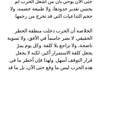
حتى الآن يوحي بأن من أشعل الحرب لم 
يحسن تقدير حدودها، ولا طبيعة خصمه، ولا 
حجم التداعيات التي قد تخرج من رحمها.
الخلاصة أن الحرب دخلت منطقة الخطر 
الحقيقي: لا نصر حاسماً في الأفق، ولا تسوية 
ناضجة، ولا تراجع بلا كلفة. وكل يوم يمرّ 
يجعل كلفة الاستمرار أكبر، لكنه لا يجعل 
قرار التوقف أسهل. ولهذا فإن أخطر ما في 
هذه الحرب ليس ما وقع حتى الآن، بل ما قد 
يقع عندما يقتنع أحد الأطراف أن الهروب 
إلى الأمام هو خياره الوحيد.
في مثل هذه اللحظات، لا تعود القضية مجرد 
صراع بين دولتين أو مشروعين، بل تصبح 
سؤالاً عن قدرة العالم على منع الانزلاق إلى 
كارثة أكبر. أما إذا استمر الرهان على كسر 
الإرادات بالقوة وحدها، فإن الشرق الأوسط 
قد لا يكون أمام حرب قصيرة، بل أمام 