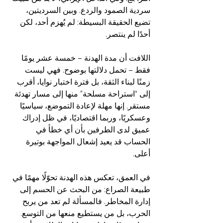
سردية الصمود والردع. وبين السرديتين، 
تضيع الحقيقة البسيطة: لم يُهزم أحد، لكن 
أحدًا لم ينتصر.
اللافت أن مدة الهدنة – خمسة عشر يومًا 
فقط – تحمل دلالتها بوضوح. فهي ليست 
زمنًا لبناء الثقة، بل فترة اختبار نوايا، أقرب 
إلى “استراحة مسلحة” منها إلى مسار تهدئة 
مستقر. إنها مهلة لإعادة التموضع، سياسيًا 
وعسكريًا، وربما اقتصاديًا، في ظل إدراك 
عميق لدى الطرفين بأن أي خطأ في 
الحساب قد يعيد إشعال المواجهة بوتيرة 
أعلى.
في العمق، تعكس هذه الهدنة تحوّلًا مهمًا في 
طبيعة الصراع: من البحث عن الحسم إلى 
إدارة المخاطر. فالمسألة لم تعد من يربح 
الحرب، بل من يستطيع منعها من التوسع. 