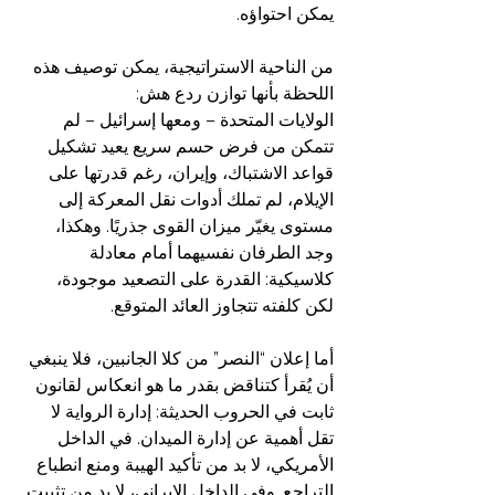
يمكن احتواؤه.
من الناحية الاستراتيجية، يمكن توصيف هذه 
اللحظة بأنها توازن ردع هش:
الولايات المتحدة – ومعها إسرائيل – لم 
تتمكن من فرض حسم سريع يعيد تشكيل 
قواعد الاشتباك، وإيران، رغم قدرتها على 
الإيلام، لم تملك أدوات نقل المعركة إلى 
مستوى يغيّر ميزان القوى جذريًا. وهكذا، 
وجد الطرفان نفسيهما أمام معادلة 
كلاسيكية: القدرة على التصعيد موجودة، 
لكن كلفته تتجاوز العائد المتوقع.
أما إعلان “النصر” من كلا الجانبين، فلا ينبغي 
أن يُقرأ كتناقض بقدر ما هو انعكاس لقانون 
ثابت في الحروب الحديثة: إدارة الرواية لا 
تقل أهمية عن إدارة الميدان. في الداخل 
الأمريكي، لا بد من تأكيد الهيبة ومنع انطباع 
التراجع. وفي الداخل الإيراني، لا بد من تثبيت 