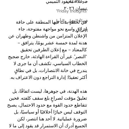
د. علاء محمود التميمي
صوت الذاكرة
نيسان ٢٠٢٦
"Friday thoughts"
فضاءٌ للحوار والتأمل
في لحظةٍ بدت فيها المنطقة على حافة 
انزلاقٍ واسع نحو مواجهة مفتوحة، جاء 
الأحداث
الإعلان المتزامن من واشنطن وطهران عن 
هدنة لمدة خمسة عشر يومًا، يترافق – 
كالمعتاد – مع إعلان الطرفين تحقيق 
“النصر”. غير أن القراءة الهادئة، خارج ضجيج 
الخطاب السياسي، تكشف أن ما جرى لا 
يندرج في خانة الانتصارات، بل في نطاقٍ 
أكثر تعقيدًا: إدارة التراجع دون الاعتراف به.
هذه الهدنة، في جوهرها، ليست اتفاقًا، بل 
تعليقٌ مؤقت لصراعٍ بلغ سقف كلفته. فحين 
تتقاطع حدود القوة مع حدود الاحتمال، يصبح 
التوقف ليس خيارًا أخلاقيًا أو سياسيًا، بل 
ضرورة عملياتية. لا أحد هنا انتصر، لكن 
الجميع أدرك أن الاستمرار قد يقود إلى ما لا 