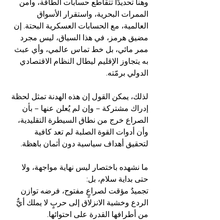
وهنا تحديدًا تتقاطع حسابات الطاقة، وأمن 
الممرات البحرية، واستقرار الأسواق 
العالمية، مع الحسابات العسكرية البحتة. إن 
مضيق هرمز، في هذا السياق، ليس مجرد 
ممر مائي، بل خط تماس عالمي، وأي عبث 
به يتجاوز الإقليم ليطال النظام الاقتصادي 
الدولي برمّته.
لذلك، يمكن القول إن هذه الهدنة تمثل لحظة 
إدراك مشتركة – وإن لم يُعلن عنها – بأن 
الصراع خرج من نطاق السيطرة التقليدية، 
وأن أدوات القوة الصلبة لم تعد كافية 
لتحقيق أهداف سياسية دون أثمان باهظة.
ما نشهده باختصار ليس نهاية مواجهة، ولا 
حتى بداية سلام، بل:
تجميدٌ مؤقت لصراعٍ مفتوح، فرضه توازن 
الردع وخشية الانزلاق إلى حربٍ لا يملك أيٌّ 
من أطرافها القدرة على احتوائها.